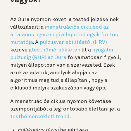
vagyok?
Az Oura nyomon követi a tested jelzéseinek
változásait; a
menstruációs ciklusod az
általános egészségi állapotod egyik fontos
mutatója
. A
pulzusvariabilitástól (HRV)
kezdve a
testhőmérsékleten
át a
nyugalmi
pulzusig (RHR)
az Oura
folyamatosan figyeli,
milyen állapotban van a szervezeted. Ezek
azok az adatok, amelyek alapján az
algoritmus meg tudja állapítani, hogy a
ciklusod melyik szakaszában vagy épp.
A menstruációs ciklus nyomon követése
szempontjából a legfontosabb élettani jel a
testhőmérsékleti trend
.
Follikuláris fázis
(beleértve a