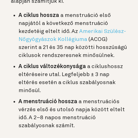
alapján számítjuk ki.
A ciklus hossza
a menstruáció első
napjától a következő menstruáció
kezdetéig eltelt idő. Az
Amerikai Szülész-
Nőgyógyászok Kollégiuma
(ACOG)
szerint a 21 és 35 nap közötti hosszúságú
ciklusok rendszeresnek minősülnek.
A ciklus változékonysága
a ciklushossz
eltéréseire utal. Legfeljebb ± 3 nap
eltérés esetén a ciklus szabályosnak
minősül.
A menstruáció hossza
a menstruációs
vérzés első és utolsó napja között eltelt
idő. A 2–8 napos menstruáció
szabályosnak számít.