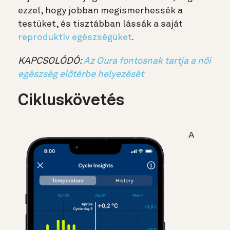
ezzel, hogy jobban megismerhessék a
testüket, és tisztábban lássák a saját
reproduktív egészségüket
.
KAPCSOLÓDÓ:
Az Oura fontosnak tartja a női
egészség előtérbe helyezését
Cikluskövetés
A