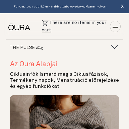
X
Folyamatosan publikálunk újabb blogbejegyzéseket Magyar nyelven.
There are no items in your
cart
THE PULSE
Blog
Az Oura Alapjai
Ciklusinfók Ismerd meg a Ciklusfázisok,
Termékeny napok, Menstruáció előrejelzése
és egyéb funkciókat