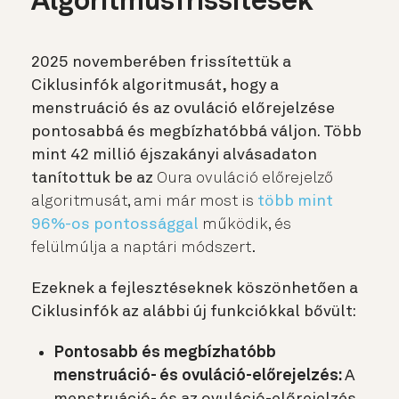
Algoritmusfrissítések
2025 novemberében frissítettük a
Ciklusinfók algoritmusát, hogy a
menstruáció és az ovuláció előrejelzése
pontosabbá és megbízhatóbbá váljon. Több
mint 42 millió éjszakányi alvásadaton
tanítottuk be az
Oura ovuláció előrejelző
algoritmusát, ami már most is
több mint
96%-os pontossággal
működik, és
felülmúlja a naptári módszert.
Ezeknek a fejlesztéseknek köszönhetően a
Ciklusinfók az alábbi új funkciókkal bővült:
Pontosabb és megbízhatóbb
menstruáció- és ovuláció-előrejelzés:
A