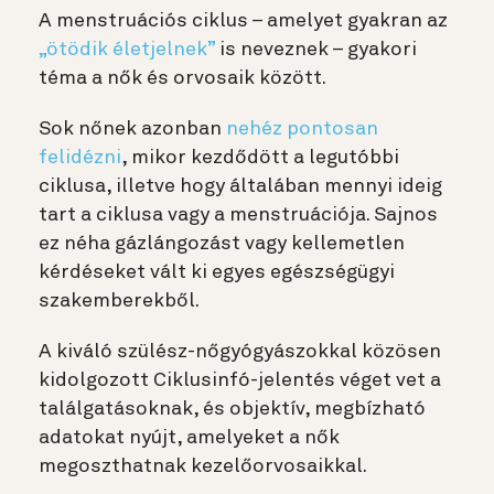
A menstruációs ciklus – amelyet gyakran az
„ötödik életjelnek”
is neveznek – gyakori
téma a nők és orvosaik között.
Sok nőnek azonban
nehéz pontosan
felidézni
, mikor kezdődött a legutóbbi
ciklusa, illetve hogy általában mennyi ideig
tart a ciklusa vagy a menstruációja. Sajnos
ez néha gázlángozást vagy kellemetlen
kérdéseket vált ki egyes egészségügyi
szakemberekből.
A kiváló szülész-nőgyógyászokkal közösen
kidolgozott Ciklusinfó-jelentés véget vet a
találgatásoknak, és objektív, megbízható
adatokat nyújt, amelyeket a nők
megoszthatnak kezelőorvosaikkal.