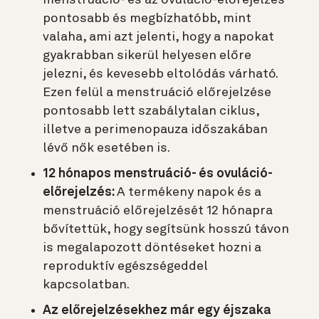
menstruáció- és az ovuláció-előrejelzés
pontosabb és megbízhatóbb, mint
valaha, ami azt jelenti, hogy a napokat
gyakrabban sikerül helyesen előre
jelezni, és kevesebb eltolódás várható.
Ezen felül a menstruáció előrejelzése
pontosabb lett szabálytalan ciklus,
illetve a perimenopauza időszakában
lévő nők esetében is.
12 hónapos menstruáció- és ovuláció-
előrejelzés:
A termékeny napok és a
menstruáció előrejelzését 12 hónapra
bővítettük, hogy segítsünk hosszú távon
is megalapozott döntéseket hozni a
reproduktív egészségeddel
kapcsolatban.
Az előrejelzésekhez már egy éjszaka