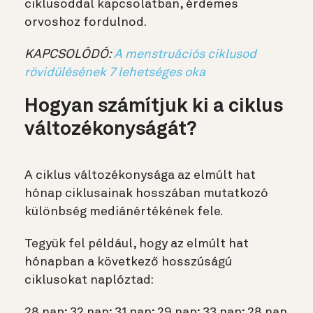
ciklusoddal kapcsolatban, érdemes
orvoshoz fordulnod.
KAPCSOLÓDÓ:
A menstruációs ciklusod
rövidülésének 7 lehetséges oka
Hogyan számítjuk ki a ciklus
változékonyságát?
A ciklus változékonysága az elmúlt hat
hónap ciklusainak hosszában mutatkozó
különbség mediánértékének fele.
Tegyük fel például, hogy az elmúlt hat
hónapban a következő hosszúságú
ciklusokat naplóztad:
28 nap; 32 nap; 31 nap; 29 nap; 33 nap; 28 nap