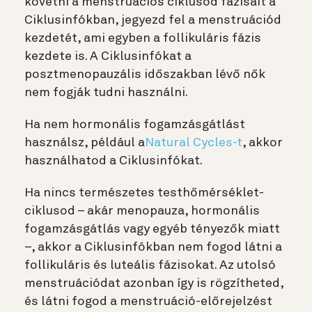
követni a menstruációs ciklusod fázisait a
Ciklusinfókban, jegyezd fel a menstruációd
kezdetét, ami egyben a follikuláris fázis
kezdete is. A Ciklusinfókat a
posztmenopauzális időszakban lévő nők
nem fogják tudni használni.
Ha nem hormonális fogamzásgátlást
használsz, például a
Natural Cycles-t
, akkor
használhatod a Ciklusinfókat.
Ha nincs természetes testhőmérséklet-
ciklusod – akár menopauza, hormonális
fogamzásgátlás vagy egyéb tényezők miatt
–, akkor a Ciklusinfókban nem fogod látni a
follikuláris és luteális fázisokat. Az utolsó
menstruációdat azonban így is rögzítheted,
és látni fogod a menstruáció-előrejelzést