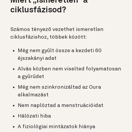
Miért „ismeretlen” a
ciklusfázisod?
Számos tényező vezethet ismeretlen
ciklusfázishoz, többek között:
Még nem gyűlt össze a kezdeti 60
éjszakányi adat
Alvás közben nem viselted folyamatosan
a gyűrűdet
Még nem szinkronizáltad az Oura
alkalmazást
Nem naplóztad a menstruációidat
Hálózati hiba
A fiziológiai mintázatok hiánya