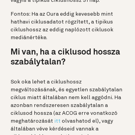
vagyis a tipikus ciklushossz 31 nap.
Fontos: Ha az Oura eddig kevesebb mint
hathavi ciklusadatot rögzített, a tipikus
ciklushossz az eddig naplózott ciklusok
mediánértéke.
Mi van, ha a ciklusod hossza
szabálytalan?
Sok oka lehet a ciklushossz
megváltozásának, és egyetlen szabálytalan
ciklus miatt általában nem kell aggódni. Ha
azonban rendszeresen szabálytalan a
ciklusod hossza (az ACOG erre vonatkozó
meghatározását
itt
olvashatod el), vagy
általában véve kérdéseid vannak a