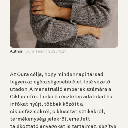
Author:
Oura Team
2025.11.21.
Az Oura célja, hogy mindennapi társad
legyen az egészségesebb élet felé vezető
utadon. A menstruáló emberek számára a
Ciklusinfók funkció részletes adatokat és
infókat nyújt, többek között a
ciklusfázisokról, ciklusstatisztikákról,
termékenységi jelekről, emellett
tájékoztató anyagokat is tartalmaz, segítve