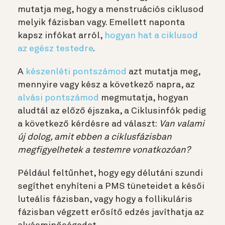
mutatja meg, hogy a menstruációs ciklusod
melyik fázisban vagy. Emellett naponta
kapsz infókat arról,
hogyan hat a ciklusod
az egész testedre
.
A
készenléti pontszámod
azt mutatja meg,
mennyire vagy kész a következő napra, az
alvási pontszámod
megmutatja, hogyan
aludtál az előző éjszaka, a Ciklusinfók pedig
a következő kérdésre ad választ:
Van valami
új dolog, amit ebben a ciklusfázisban
megfigyelhetek a testemre vonatkozóan?
Például feltűnhet, hogy egy délutáni szundi
segíthet enyhíteni a PMS tüneteidet a késői
luteális fázisban, vagy hogy a follikuláris
fázisban végzett erősítő edzés javíthatja az