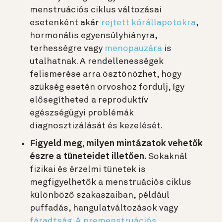
menstruációs ciklus változásai
esetenként akár
rejtett kórállapotokra
,
hormonális egyensúlyhiányra,
terhességre vagy
menopauzára
is
utalhatnak. A rendellenességek
felismerése arra ösztönözhet, hogy
szükség esetén orvoshoz fordulj, így
elősegítheted a reproduktív
egészségügyi problémák
diagnosztizálását és kezelését.
Figyeld meg, milyen mintázatok vehetők
észre a tüneteidet illetően.
Sokaknál
fizikai és érzelmi tünetek is
megfigyelhetők a menstruációs ciklus
különböző szakaszaiban, például
puffadás, hangulatváltozások vagy
fáradtság
.
A premenstruációs