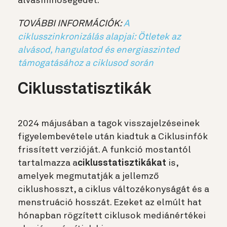
alvásminőségedet.
TOVÁBBI INFORMÁCIÓK:
A
ciklusszinkronizálás alapjai: Ötletek az
alvásod, hangulatod és energiaszinted
támogatásához a ciklusod során
Ciklusstatisztikák
2024 májusában a tagok visszajelzéseinek
figyelembevétele után kiadtuk a Ciklusinfók
frissített verzióját. A funkció mostantól
tartalmazza a
ciklusstatisztikákat
is,
amelyek megmutatják a jellemző
ciklushosszt, a ciklus változékonyságát és a
menstruáció hosszát. Ezeket az elmúlt hat
hónapban rögzített ciklusok mediánértékei