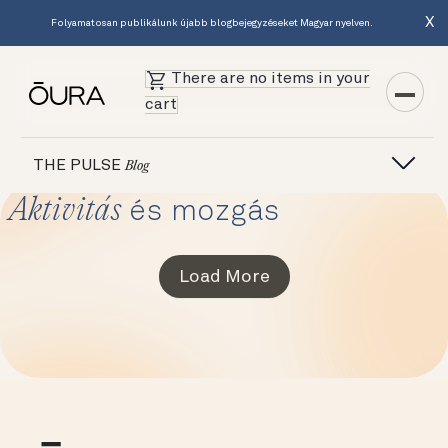
X
Folyamatosan publikálunk újabb blogbejegyzéseket Magyar nyelven.
There are no items in your
cart
THE PULSE
Blog
Aktivitás
és mozgás
Load More