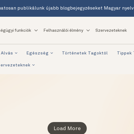
atosan publikálunk újabb blogbejegyzéseket Magyar nyelv
égügyi funkciók
Felhasználói élmény
Szervezeteknek
Alvás
Egészség
Történetek Tagoktól
Tippek
zervezeteknek
Load More