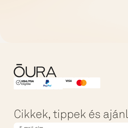
HSA/FSA Eligible
Affirm
Cikkek, tippek és aján