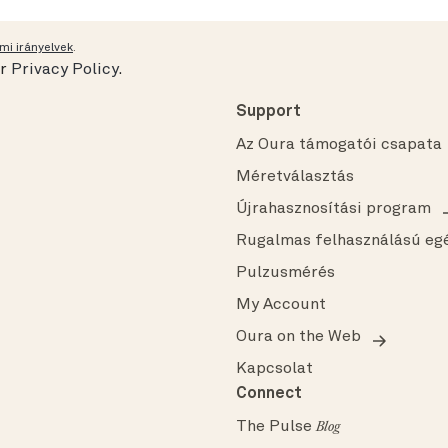
mi irányelvek
.
ur
Privacy Policy
.
Support
Az Oura támogatói csapata
Méretválasztás
Újrahasznosítási program
Rugalmas felhasználású eg
Pulzusmérés
My Account
Oura on the Web
Kapcsolat
Connect
The Pulse
Blog