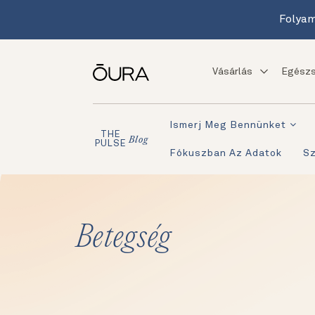
Folyam
Vásárlás
Egészs
Ismerj Meg Bennünket
THE
Blog
PULSE
Fókuszban Az Adatok
S
Betegség