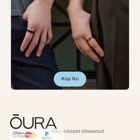
Köp Nu
Major Cards Accepted
Instant Checkout
HSA/FSA Eligible
Affirm