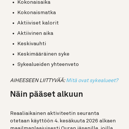
Kokonaisaika
Kokonaismatka
Aktiiviset kalorit
Aktiivinen aika
Keskivauhti
Keskimääräinen syke
Sykealueiden yhteenveto
AIHEESEEN LIITTYVÄÄ:
Mitä ovat sykealueet?
Näin pääset alkuun
Reaaliaikainen aktiviteetin seuranta
otetaan käyttöön 4. kesäkuuta 2026 alkaen
maailmanlaajuisesti Ouran jäsenille, joilla