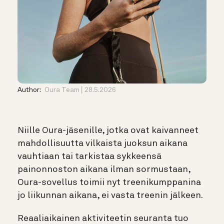
Author:
Oura Team
28.5.2026
Niille Oura-jäsenille, jotka ovat kaivanneet
mahdollisuutta vilkaista juoksun aikana
vauhtiaan tai tarkistaa sykkeensä
painonnoston aikana ilman sormustaan,
Oura-sovellus toimii nyt treenikumppanina
jo liikunnan aikana, ei vasta treenin jälkeen.
Reaaliaikainen aktiviteetin seuranta
tuo