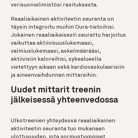
verisuonielimistösi rasituksesta.
Reaaliaikainen aktiviteetin seuranta on
täysin integroitu muihin Oura-tietoihisi.
Jokainen reaaliaikaisesti seurattu harjoitus
vaikuttaa aktiivisuuslukemaasi,
valmiuslukemaasi, askelmäärääsi,
aktiivisiin kaloreihisi, sykealueella
vietettyyn aikaan sekä kardiovaskulaarisiin
ja aineenvaihdunnan mittareihin.
Uudet mittarit treenin
jälkeisessä yhteenvedossa
Ulkotreenien yhteydessä reaaliaikainen
aktiviteetin seuranta tuo mukanaan
ulottuvuuden, jota sormustyyppiset