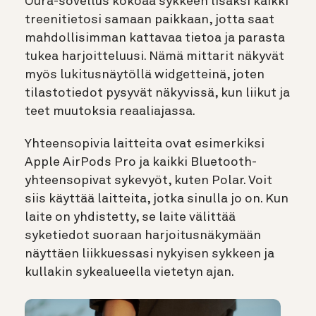
Oura-sovellus kokoaa sykkeen lisäksi kaikki
treenitietosi samaan paikkaan, jotta saat
mahdollisimman kattavaa tietoa ja parasta
tukea harjoitteluusi. Nämä mittarit näkyvät
myös lukitusnäytöllä widgetteinä, joten
tilastotiedot pysyvät näkyvissä, kun liikut ja
teet muutoksia reaaliajassa.
Yhteensopivia laitteita ovat esimerkiksi
Apple AirPods Pro ja kaikki Bluetooth-
yhteensopivat sykevyöt, kuten Polar. Voit
siis käyttää laitteita, jotka sinulla jo on. Kun
laite on yhdistetty, se laite välittää
syketiedot suoraan harjoitusnäkymään
näyttäen liikkuessasi nykyisen sykkeen ja
kullakin sykealueella vietetyn ajan.