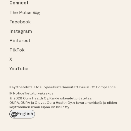
Connect
The Pulse
Blog
Facebook
Instagram
Pinterest
TikTok
X
YouTube
Käyttöehdot
Tietosuojaseloste
Saavutettavuus
FCC Compliance
IP Notice
Tietoturvakeskus
© 2026 Oura Health Oy. Kaikki oikeudet pidätetään.
ŌURA, OURA ja Ō ovat Oura Health Oy:n tavaramerkkejä, ja niiden
käyttäminen ilman lupaa on kielletty.
English