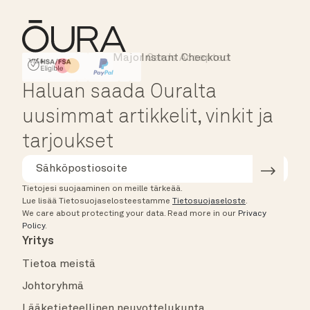
Major Cards Accepted
Instant Checkout
HSA/FSA Eligible
Affirm
Haluan saada Ouralta
uusimmat artikkelit, vinkit ja
tarjoukset
Tietojesi suojaaminen on meille tärkeää.
Lue lisää Tietosuojaselosteestamme
Tietosuojaseloste
.
We care about protecting your data.
Read more in our
Privacy
Policy
.
Yritys
Tietoa meistä
Johtoryhmä
Lääketieteellinen neuvottelukunta