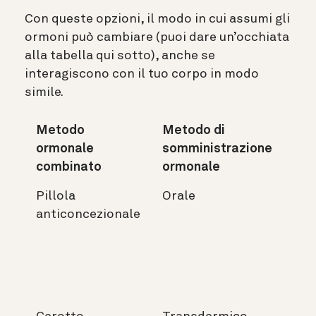
Con queste opzioni, il modo in cui assumi gli
ormoni può cambiare (puoi dare un’occhiata
alla tabella qui sotto), anche se
interagiscono con il tuo corpo in modo
simile.
Metodo
Metodo di
Fre
ormonale
somministrazione
di u
combinato
ormonale
Pillola
Orale
Ass
anticoncezionale
pil
via
all
ora
gio