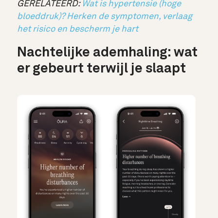
GERELATEERD:
Wat is hypertensie (hoge
bloeddruk)? Herken de symptomen, verlaag
het risico en bescherm je hart
Nachtelijke ademhaling: wat
er gebeurt terwijl je slaapt