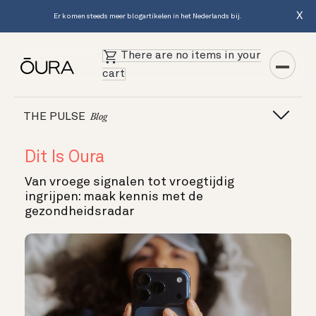
X
Er komen steeds meer blogartikelen in het Nederlands bij.
There are no items in your
cart
THE PULSE
Blog
Dit Is Oura
Van vroege signalen tot vroegtijdig
ingrijpen: maak kennis met de
gezondheidsradar