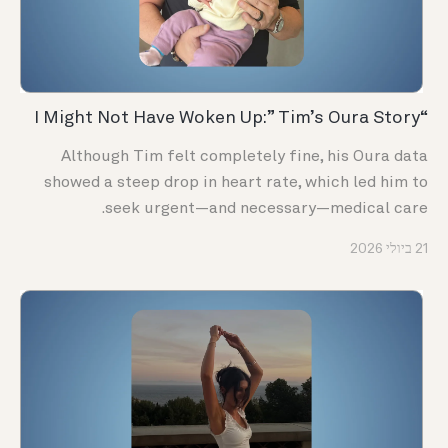
“I Might Not Have Woken Up:” Tim’s Oura Story
Although Tim felt completely fine, his Oura data
showed a steep drop in heart rate, which led him to
seek urgent—and necessary—medical care.
21 ביולי 2026