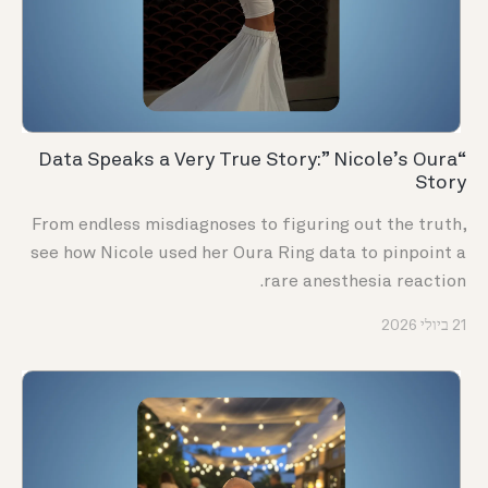
“Data Speaks a Very True Story:” Nicole’s Oura
Story
From endless misdiagnoses to figuring out the truth,
see how Nicole used her Oura Ring data to pinpoint a
rare anesthesia reaction.
21 ביולי 2026