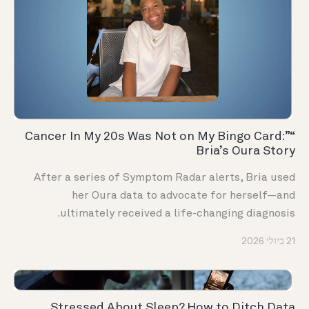
“Cancer In My 20s Was Not on My Bingo Card:”
Bria’s Oura Story
After a series of Symptom Radar alerts, Bria used
her Oura data to advocate for herself—and
ultimately received a life-changing diagnosis.
21 ביולי 2026
Stressed About Sleep? How to Ditch Data