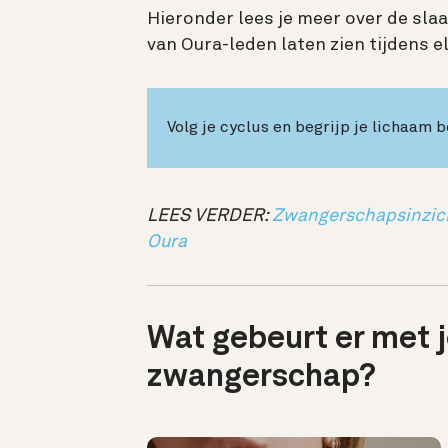
Hieronder lees je meer over de sla
van Oura-leden laten zien tijdens el
Volg je cyclus en begrijp je lichaam 
LEES VERDER:
Zwangerschapsinzich
Oura
Wat gebeurt er met j
zwangerschap?