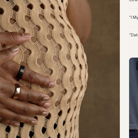
Stre
“I M
“Dat