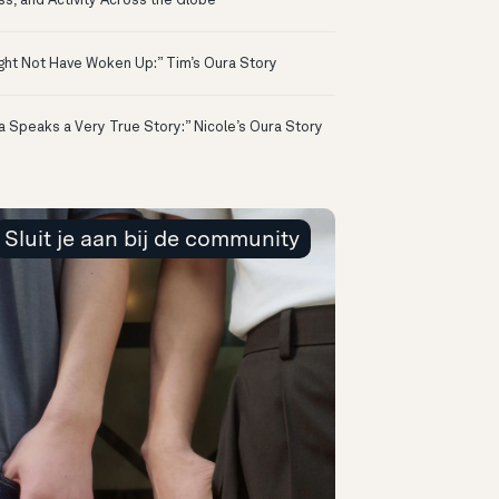
ss, and Activity Across the Globe
ight Not Have Woken Up:” Tim’s Oura Story
a Speaks a Very True Story:” Nicole’s Oura Story
Sluit je aan bij de community