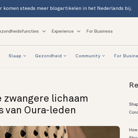
r komen steeds meer blogartikelen in het Nederlands bij.
ezondheidsfuncties
Experience
For Business
Slaap
Gezondheid
Community
For Busin
Re
 je zwangere lichaam
Shapi
s van Oura-leden
Conc
How 