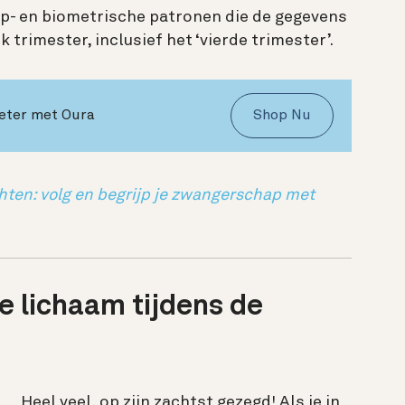
ap- en biometrische patronen die de gegevens
k trimester, inclusief het ‘vierde trimester’.
beter met Oura
Shop Nu
ten: volg en begrijp je zwangerschap met
e lichaam tijdens de
Heel veel, op zijn zachtst gezegd! Als je in