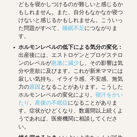
どもを寝かしつけるのが難しいと感じるか
もしれません。また、自分もなかなか寝つ
けないと感じるかもしれません。こういっ
た問題がすべて、
睡眠不足
につながりま
す。
ホルモンレベルの低下による気分の変化：
出産後には、エストロゲンとプロゲステロ
ンのレベルが
急激に減少
し、その影響は気
分や意欲に及びます。これが新米ママには
寂しい気持ち、イライラ感、不安感、無気
力の
原因
となることがあります。こうした
ホルモンレベルの変化により、
寝汗をかい
たり
、
産後の不眠症
になることがありま
す。症状がひどくなり、数週間以上続くよ
うであれば、医療機関に相談してくださ
い。