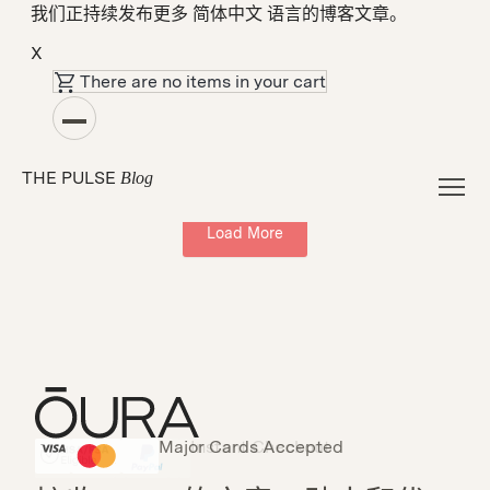
我们正持续发布更多 简体中文 语言的博客文章。
X
There are no items in your cart
心脏健康
THE PULSE
Blog
Load More
Major Cards Accepted
Instant Checkout
HSA/FSA Eligible
Affirm