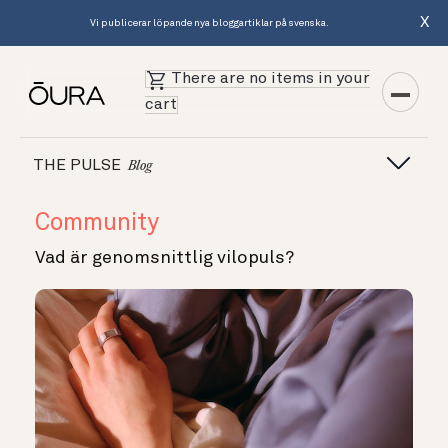
X
Vi publicerar löpande nya bloggartiklar på svenska.
There are no items in your
cart
THE PULSE
Blog
Community
Vad är genomsnittlig vilopuls?