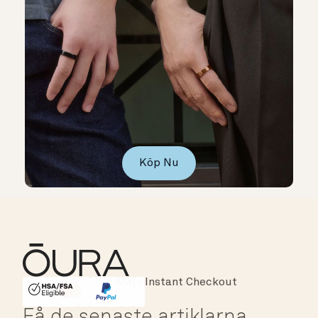
Köp Nu
Major Cards Accepted
Instant Checkout
HSA/FSA Eligible
Affirm
Få de senaste artiklarna,