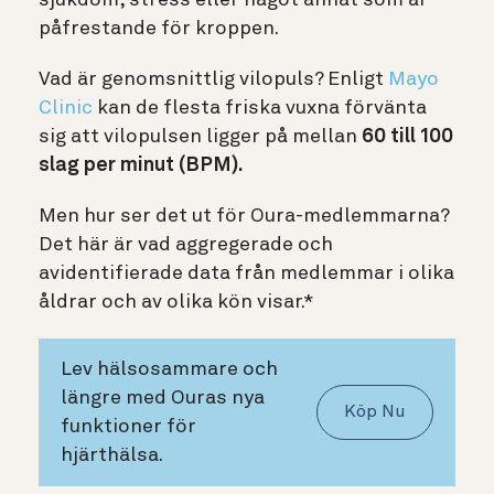
sjukdom, stress eller något annat som är
påfrestande för kroppen.
Vad är genomsnittlig vilopuls? Enligt
Mayo
Clinic
kan de flesta friska vuxna förvänta
sig att vilopulsen ligger på mellan
60 till 100
slag per minut (BPM).
Men hur ser det ut för Oura-medlemmarna?
Det här är vad aggregerade och
avidentifierade data från medlemmar i olika
åldrar och av olika kön visar.*
Lev hälsosammare och
längre med Ouras nya
Köp Nu
funktioner för
hjärthälsa.