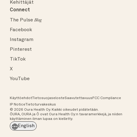
Kehittäjät
Connect
The Pulse
Blog
Facebook
Instagram
Pinterest
TikTok
X
YouTube
Käyttöehdot
Tietosuojaseloste
Saavutettavuus
FCC Compliance
IP Notice
Tietoturvakeskus
© 2026 Oura Health Oy. Kaikki oikeudet pidätetään.
ŌURA, OURA ja Ō ovat Oura Health Oy:n tavaramerkkejä, ja niiden
käyttäminen ilman lupaa on kielletty.
English