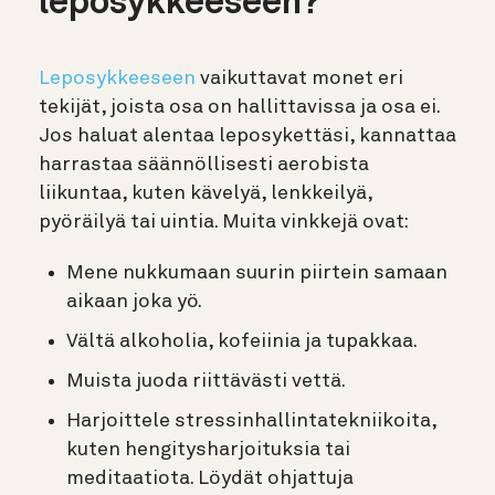
leposykkeeseen?
Leposykkeeseen
vaikuttavat monet eri
tekijät, joista osa on hallittavissa ja osa ei.
Jos haluat alentaa leposykettäsi, kannattaa
harrastaa säännöllisesti aerobista
liikuntaa, kuten kävelyä, lenkkeilyä,
pyöräilyä tai uintia. Muita vinkkejä ovat:
Mene nukkumaan suurin piirtein samaan
aikaan joka yö.
Vältä alkoholia, kofeiinia ja tupakkaa.
Muista juoda riittävästi vettä.
Harjoittele stressinhallintatekniikoita,
kuten hengitysharjoituksia tai
meditaatiota. Löydät ohjattuja