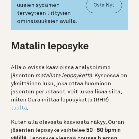
uusien sydämen
Osta Nyt
terveyteen liittyvien
ominaisuuksien avulla.
Matalin leposyke
Alla olevissa kaavioissa analysoimme
jäsenten
matalinta leposykettä
. Kyseessä on
yksittäinen luku, joka ottaa huomioon
jäsenten perustasot. Voit lukea lisää siitä,
miten Oura mittaa leposykettä (RHR)
täältä
.
Kuten alla olevasta kaaviosta näkyy, Ouran
jäsenten leposyke vaihtelee
50–60 bpm:n
välillä.
Leposyke yleensä nousee hieman