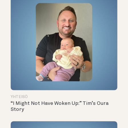
YHTEISÖ
“I Might Not Have Woken Up:” Tim’s Oura
Story