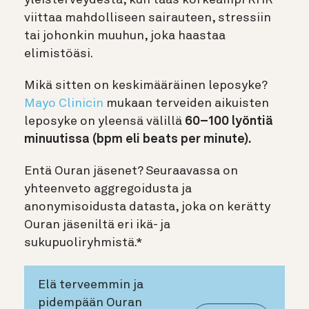
yleisterveydestä, kun taas korkeampi RHR
viittaa mahdolliseen sairauteen, stressiin
tai johonkin muuhun, joka haastaa
elimistöäsi.
Mikä sitten on keskimääräinen leposyke?
Mayo Clinicin
mukaan terveiden aikuisten
leposyke on yleensä välillä
60–100 lyöntiä
minuutissa (bpm eli beats per minute).
Entä Ouran jäsenet?
Seuraavassa on
yhteenveto aggregoidusta ja
anonymisoidusta datasta, joka on kerätty
Ouran jäseniltä eri ikä- ja
sukupuoliryhmistä.*
Elä terveemmin ja
pidempään Ouran