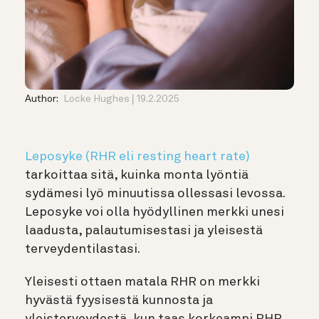
Author:
Locke Hughes
19.2.2025
Leposyke (RHR eli resting heart rate)
tarkoittaa sitä, kuinka monta lyöntiä
sydämesi lyö minuutissa ollessasi levossa.
Leposyke voi olla hyödyllinen merkki unesi
laadusta, palautumisestasi ja yleisestä
terveydentilastasi.
Yleisesti ottaen matala RHR on merkki
hyvästä fyysisestä kunnosta ja