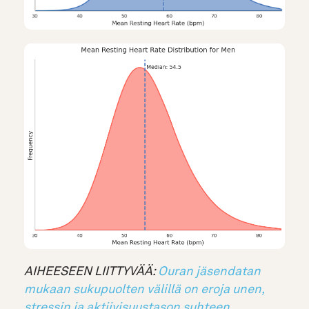
AIHEESEEN LIITTYVÄÄ:
Ouran jäsendatan
mukaan sukupuolten välillä on eroja unen,
stressin ja aktiivisuustason suhteen