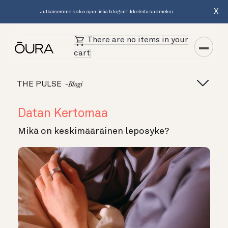
X
Julkaisemme koko ajan lisää blogiartikkeleita suomeksi
There are no items in your
cart
THE PULSE
-blogi
Datan Kertomaa
Mikä on keskimääräinen leposyke?