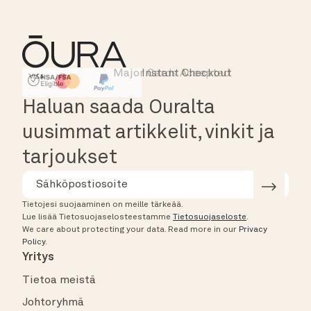
Major Cards Accepted
Instant Checkout
HSA/FSA Eligible
Affirm
Haluan saada Ouralta
uusimmat artikkelit, vinkit ja
tarjoukset
Tietojesi suojaaminen on meille tärkeää.
Lue lisää Tietosuojaselosteestamme
Tietosuojaseloste
.
We care about protecting your data.
Read more in our
Privacy
Policy
.
Yritys
Tietoa meistä
Johtoryhmä