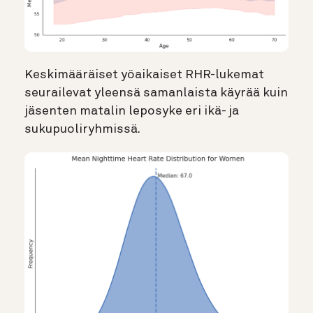
Keskimääräiset yöaikaiset RHR-lukemat
seurailevat yleensä samanlaista käyrää kuin
jäsenten matalin leposyke eri ikä- ja
sukupuoliryhmissä.