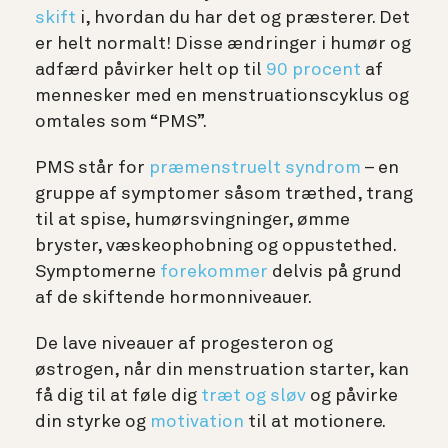
skift
i, hvordan du har det og præsterer. Det
er helt normalt! Disse ændringer i humør og
adfærd påvirker helt op til
90 procent
af
mennesker med en menstruationscyklus og
omtales som “PMS”.
PMS står for
præmenstruelt syndrom
– en
gruppe af symptomer såsom træthed, trang
til at spise, humørsvingninger, ømme
bryster, væskeophobning og oppustethed.
Symptomerne
forekommer
delvis på grund
af de skiftende hormonniveauer.
De lave niveauer af progesteron og
østrogen, når din menstruation starter, kan
få dig til at føle dig
træt og sløv
og påvirke
din styrke og
motivation
til at motionere.