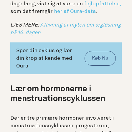
dage lang, vist sig at være en
fejlopfattelse,
som det fremgår
her af Oura-data
.
LÆS MERE:
Aflivning af myten om ægløsning
på 14. dagen
Spor din cyklus og lær
din krop at kende med
Køb Nu
Oura
Lær om hormonerne i
menstruationscyklussen
Der er tre primære hormoner involveret i
menstruationscyklussen: progesteron,