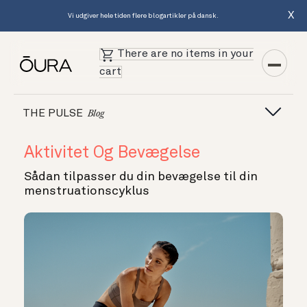
X
Vi udgiver hele tiden flere blogartikler på dansk.
There are no items in your
cart
THE PULSE
Blog
Aktivitet Og Bevægelse
Sådan tilpasser du din bevægelse til din
menstruationscyklus