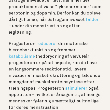
østrogenniveauet er lavt, hæmmer det
produktionen af visse “lykkehormoner” som
serotonin og dopamin. Derfor kan du opleve
dårligt humør, når østrogenniveauet
falder
– under din menstruation og efter
ægløsning.
Progesteron
reducerer
din motoriske
hjernebarkfunktion og fremmer
katabolisme
(nedbrydning af væv). Når
progesteron er på sit højeste, kan du have
en langsommere reaktionstid, lavere
niveauer af muskelrekruttering og faldende
mængder af muskelproteinsyntese efter
træningspas. Progesteron
stimulerer
også
appetitten – hvilket er årsagen til, at mange
mennesker føler sig umætteligt sultne lige
før deres menstruation!