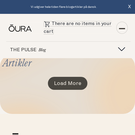
X
Vi udgiver hele tiden flere blogartikler på dansk.
There are no items in your
cart
THE PULSE
Blog
Artikler
Load More