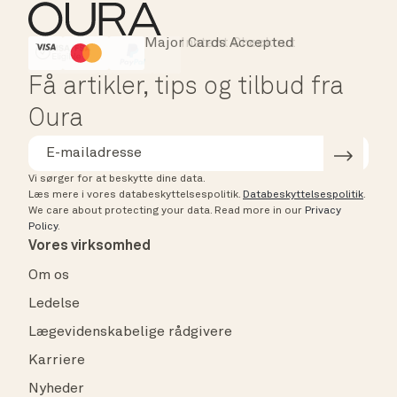
Major Cards Accepted
Instant Checkout
HSA/FSA Eligible
Affirm
Få artikler, tips og tilbud fra
Oura
Vi sørger for at beskytte dine data.
Læs mere i vores databeskyttelsespolitik.
Databeskyttelsespolitik
.
We care about protecting your data.
Read more in our
Privacy
Policy
.
Vores virksomhed
Om os
Ledelse
Lægevidenskabelige rådgivere
Karriere
Nyheder