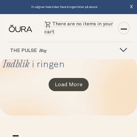
X
Vi udgiver hele tiden flere blogartikler på dansk.
There are no items in your
cart
THE PULSE
Blog
Indblik
i ringen
Load More