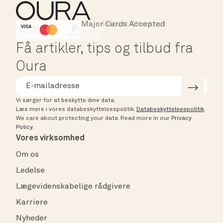
Major Cards Accepted
Instant Checkout
HSA/FSA Eligible
Affirm
Få artikler, tips og tilbud fra
Oura
Vi sørger for at beskytte dine data.
Læs mere i vores databeskyttelsespolitik.
Databeskyttelsespolitik
.
We care about protecting your data.
Read more in our
Privacy
Policy
.
Vores virksomhed
Om os
Ledelse
Lægevidenskabelige rådgivere
Karriere
Nyheder