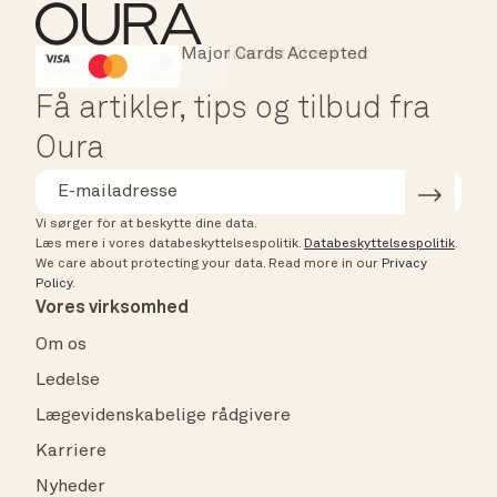
Major Cards Accepted
Instant Checkout
HSA/FSA Eligible
Affirm
Få artikler, tips og tilbud fra
Oura
Vi sørger for at beskytte dine data.
Læs mere i vores databeskyttelsespolitik.
Databeskyttelsespolitik
.
We care about protecting your data.
Read more in our
Privacy
Policy
.
Vores virksomhed
Om os
Ledelse
Lægevidenskabelige rådgivere
Karriere
Nyheder