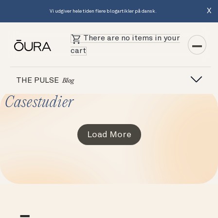
X
Vi udgiver hele tiden flere blogartikler på dansk.
There are no items in your
cart
THE PULSE
Blog
Casestudier
Load More