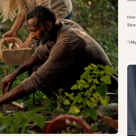
Conc
How 
Stre
“I M