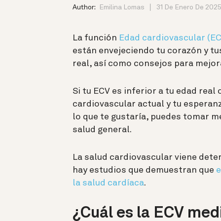
Author:
Emilina Lomas
31 De Enero De 202
La función
Edad cardiovascular (EC
están envejeciendo tu corazón y tu
real, así como consejos para mejora
Si tu ECV es inferior a tu edad real 
cardiovascular actual y tu esperanz
lo que te gustaría, puedes tomar me
salud general.
La salud cardiovascular viene dete
hay estudios que demuestran que
e
la salud cardíaca
.
¿Cuál es la ECV med