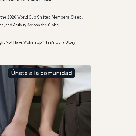
eive Study With Maven Clinic
the 2026 World Cup Shifted Members’ Sleep,
ss, and Activity Across the Globe
ight Not Have Woken Up:” Tim’s Oura Story
Únete a la comunidad