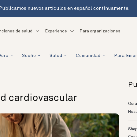
Publicamos nuevos artículos en español continuamente.
nciones de salud
Experience
Para organizaciones
Oura
Sueño
Salud
Comunidad
Para Emp
Pu
d cardiovascular
Oura
Head
Shapi