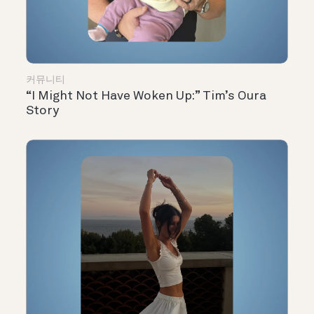
커뮤니티
“I Might Not Have Woken Up:” Tim’s Oura
Story