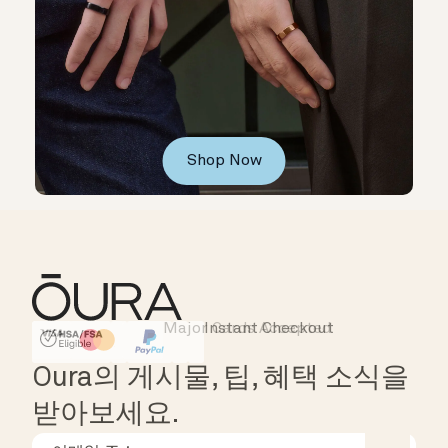
Shop Now
Major Cards Accepted
Instant Checkout
HSA/FSA Eligible
Affirm
Oura의 게시물, 팁, 혜택 소식을
받아보세요.