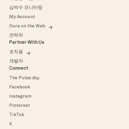
심박수 모니터링
My Account
Oura on the Web
연락처
Partner With Us
조직용
개발자
Connect
The Pulse
Blog
Facebook
Instagram
Pinterest
TikTok
X