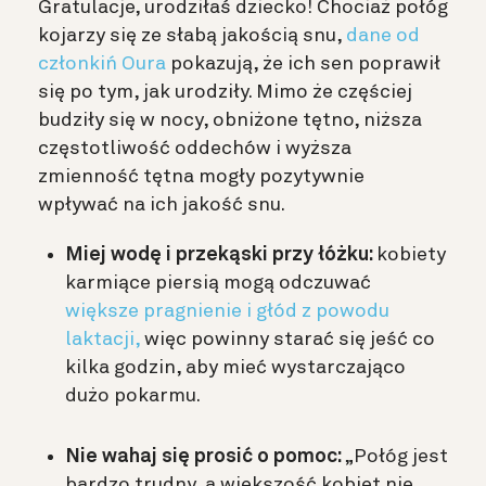
Gratulacje, urodziłaś dziecko! Chociaż połóg
kojarzy się ze słabą jakością snu,
dane od
członkiń Oura
pokazują, że ich sen poprawił
się po tym, jak urodziły. Mimo że częściej
budziły się w nocy, obniżone tętno, niższa
częstotliwość oddechów i wyższa
zmienność tętna mogły pozytywnie
wpływać na ich jakość snu.
Miej wodę i przekąski przy łóżku:
kobiety
karmiące piersią mogą odczuwać
większe pragnienie i głód z powodu
laktacji,
więc powinny starać się jeść co
kilka godzin, aby mieć wystarczająco
dużo pokarmu.
Nie wahaj się prosić o pomoc:
„Połóg jest
bardzo trudny, a większość kobiet nie