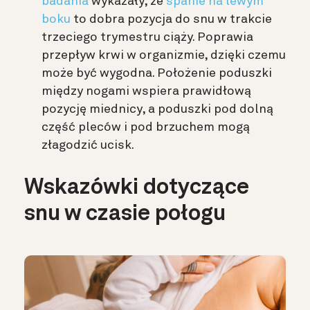
badania
wykazały, że
spanie na lewym
boku
to dobra pozycja do snu w trakcie
trzeciego trymestru ciąży. Poprawia
przepływ krwi w organizmie, dzięki czemu
może być wygodna. Położenie poduszki
między nogami wspiera prawidłową
pozycję miednicy, a poduszki pod dolną
część pleców i pod brzuchem mogą
złagodzić ucisk.
Wskazówki dotyczące
snu w czasie połogu