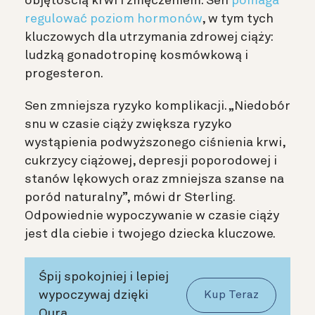
objętością krwi i zmęczeniem. Sen
pomaga
regulować poziom hormonów
, w tym tych
kluczowych dla utrzymania zdrowej ciąży:
ludzką gonadotropinę kosmówkową i
progesteron.
Sen zmniejsza ryzyko komplikacji. „Niedobór
snu w czasie ciąży zwiększa ryzyko
wystąpienia podwyższonego ciśnienia krwi,
cukrzycy ciążowej, depresji poporodowej i
stanów lękowych oraz zmniejsza szanse na
poród naturalny”, mówi dr Sterling.
Odpowiednie wypoczywanie w czasie ciąży
jest dla ciebie i twojego dziecka kluczowe.
Śpij spokojniej i lepiej
wypoczywaj dzięki
Kup Teraz
Oura