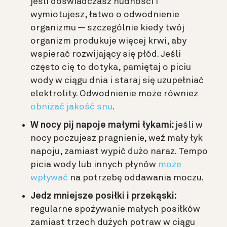
jeśli doświadczasz nudności i
wymiotujesz, łatwo o odwodnienie
organizmu — szczególnie kiedy twój
organizm produkuje więcej krwi, aby
wspierać rozwijający się płód. Jeśli
często cię to dotyka, pamiętaj o piciu
wody w ciągu dnia i staraj się uzupełniać
elektrolity. Odwodnienie może również
obniżać jakość snu
.
W nocy pij napoje małymi łykami:
jeśli w
nocy poczujesz pragnienie, weź mały łyk
napoju, zamiast wypić dużo naraz. Tempo
picia wody lub innych płynów
może
wpływać
na potrzebę oddawania moczu.
Jedz mniejsze posiłki i przekąski:
regularne spożywanie małych posiłków
zamiast trzech dużych potraw w ciągu