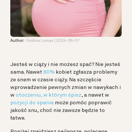
Author:
Emilina Lomas
2024-08-07
Jesteś w ciąży i nie możesz spać? Nie jesteś
sama. Nawet
80%
kobiet zgłasza problemy
ze snem w czasie ciąży. Na szczęście
wprowadzenie pewnych zmian w nawykach i
w
otoczeniu, w którym śpisz
, a nawet w
pozycji do spania
może pomóc poprawić
jakość snu, choć nie zawsze będzie to
łatwe.
Poniżej znajdziesz najlepsze, polecane