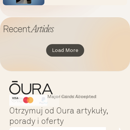
Articles
Recent
Load More
Major Cards Accepted
Instant Checkout
HSA/FSA Eligible
Affirm
Otrzymuj od Oura artykuły,
porady i oferty