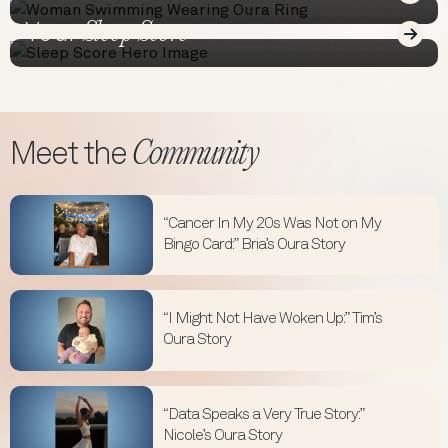
Read
Sleep Score
Your
Read
Community
Meet the
“Cancer In My 20s Was Not on My
Bingo Card:” Bria’s Oura Story
“I Might Not Have Woken Up:” Tim’s
Oura Story
“Data Speaks a Very True Story:”
Nicole’s Oura Story