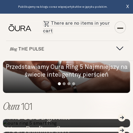
X
Publikujemy na blogu coraz więcej artykułów w języku polskim.
There are no items in your
cart
THE PULSE
Blog
Przedstawiamy Oura Ring 5 Najmniejszy na
świecie inteligentny pierścień
Oura
101
Difference
The Oura
Read
Readiness Score
Your