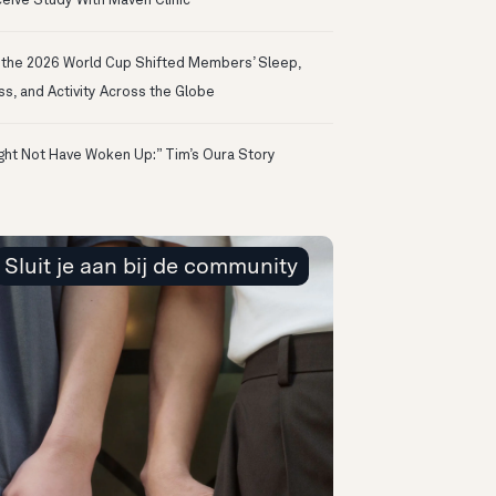
eive Study With Maven Clinic
the 2026 World Cup Shifted Members’ Sleep,
ss, and Activity Across the Globe
ight Not Have Woken Up:” Tim’s Oura Story
Sluit je aan bij de community