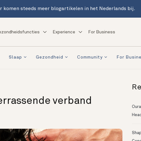
r komen steeds meer blogartikelen in het Nederlands bij.
ezondheidsfuncties
Experience
For Business
Slaap
Gezondheid
Community
For Busin
Re
verrassende verband
Oura
Head
Shapi