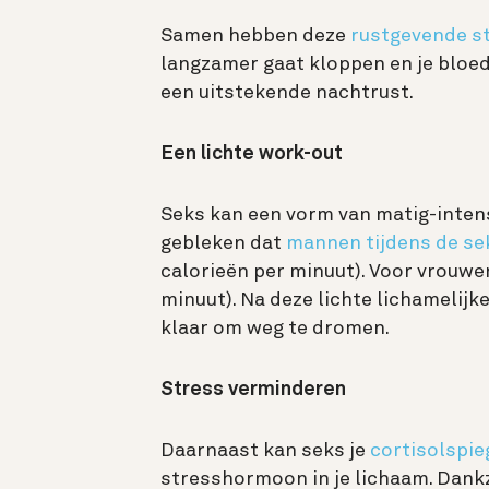
Samen
hebben deze
rustgevende s
langzamer gaat kloppen en je bloe
een uitstekende nachtrust.
Een lichte work-out
Seks kan een vorm van matig-intens
gebleken dat
mannen tijdens de se
calorieën per minuut). Voor vrouwen
minuut). Na deze lichte lichamelijke
klaar om weg te dromen.
Stress verminderen
Daarnaast kan seks je
cortisolspie
stresshormoon in je lichaam. Dankz