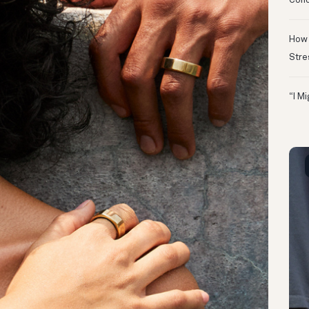
Conc
How 
Stre
“I M