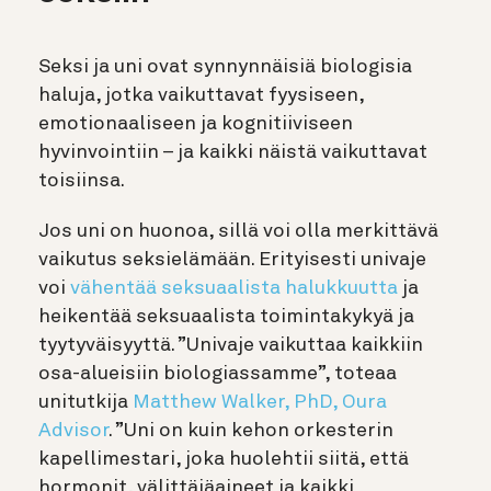
Seksi ja uni ovat synnynnäisiä biologisia
haluja, jotka vaikuttavat fyysiseen,
emotionaaliseen ja kognitiiviseen
hyvinvointiin – ja kaikki näistä vaikuttavat
toisiinsa.
Jos uni on huonoa, sillä voi olla merkittävä
vaikutus seksielämään.
Erityisesti univaje
voi
vähentää seksuaalista halukkuutta
ja
heikentää seksuaalista toimintakykyä ja
tyytyväisyyttä.
”Univaje vaikuttaa kaikkiin
osa-alueisiin biologiassamme”, toteaa
unitutkija
Matthew Walker, PhD, Oura
Advisor
. ”Uni on kuin kehon orkesterin
kapellimestari, joka huolehtii siitä, että
hormonit, välittäjäaineet ja kaikki