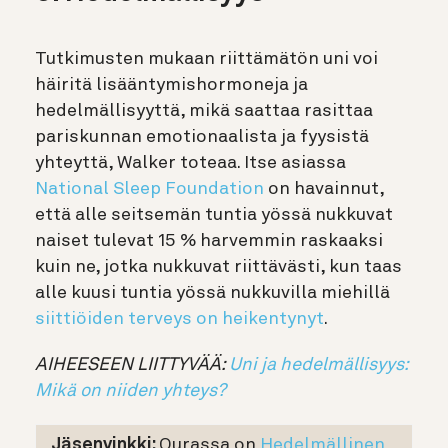
Tutkimusten mukaan riittämätön uni voi
häiritä lisääntymishormoneja ja
hedelmällisyyttä, mikä saattaa rasittaa
pariskunnan emotionaalista ja fyysistä
yhteyttä, Walker toteaa. Itse asiassa
National Sleep Foundation
on havainnut,
että alle seitsemän tuntia yössä nukkuvat
naiset tulevat 15 % harvemmin raskaaksi
kuin ne, jotka nukkuvat riittävästi, kun taas
alle kuusi tuntia yössä nukkuvilla miehillä
siittiöiden terveys on heikentynyt
.
AIHEESEEN LIITTYVÄÄ:
Uni ja hedelmällisyys:
Mikä on niiden yhteys?
Jäsenvinkki:
Ourassa on
Hedelmällinen