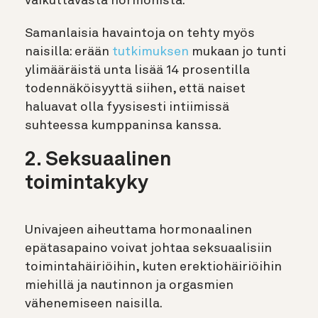
vaikuttavasta hormonista.”
Samanlaisia havaintoja on tehty myös
naisilla: erään
tutkimuksen
mukaan jo tunti
ylimääräistä unta lisää 14 prosentilla
todennäköisyyttä siihen, että naiset
haluavat olla fyysisesti intiimissä
suhteessa kumppaninsa kanssa.
2. Seksuaalinen
toimintakyky
Univajeen aiheuttama hormonaalinen
epätasapaino voivat johtaa seksuaalisiin
toimintahäiriöihin, kuten erektiohäiriöihin
miehillä ja nautinnon ja orgasmien
vähenemiseen naisilla.