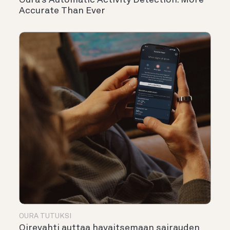
Accurate Than Ever
OURA TUTUKSI
Oirevahti auttaa havaitsemaan sairauden