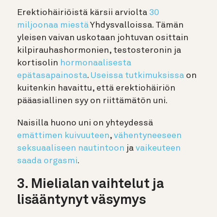
Erektiohäiriöistä kärsii arviolta
30
miljoonaa miestä
Yhdysvalloissa. Tämän
yleisen vaivan uskotaan johtuvan osittain
kilpirauhashormonien, testosteronin ja
kortisolin
hormonaalisesta
epätasapainosta
.
Useissa tutkimuksissa
on
kuitenkin havaittu, että erektiohäiriön
pääasiallinen syy on riittämätön uni.
Naisilla huono uni on yhteydessä
emättimen kuivuuteen
,
vähentyneeseen
seksuaaliseen nautintoon
ja
vaikeuteen
saada orgasmi
.
3. Mielialan vaihtelut ja
lisääntynyt väsymys