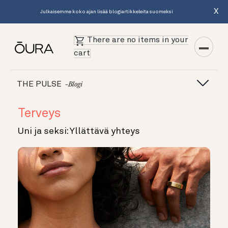
X
Julkaisemme koko ajan lisää blogiartikkeleita suomeksi
There are no items in your
cart
THE PULSE
-blogi
Terveys
Uni ja seksi: Yllättävä yhteys