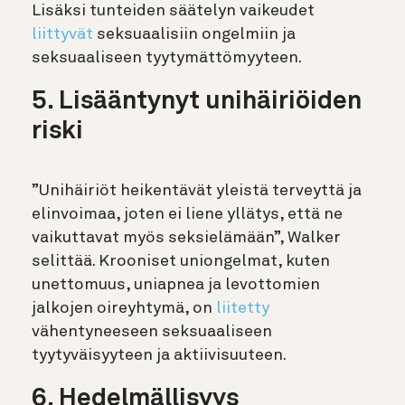
Lisäksi tunteiden säätelyn vaikeudet
liittyvät
seksuaalisiin ongelmiin ja
seksuaaliseen tyytymättömyyteen.
5. Lisääntynyt unihäiriöiden
riski
”Unihäiriöt heikentävät yleistä terveyttä ja
elinvoimaa, joten ei liene yllätys, että ne
vaikuttavat myös seksielämään”, Walker
selittää. Krooniset uniongelmat, kuten
unettomuus, uniapnea ja levottomien
jalkojen oireyhtymä, on
liitetty
vähentyneeseen seksuaaliseen
tyytyväisyyteen ja aktiivisuuteen.
6. Hedelmällisyys