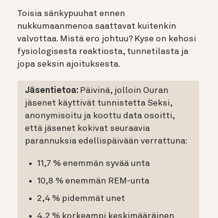
Toisia sänkypuuhat ennen
nukkumaanmenoa saattavat kuitenkin
valvottaa. Mistä ero johtuu? Kyse on kehosi
fysiologisesta reaktiosta, tunnetilasta ja
jopa seksin ajoituksesta.
Jäsentietoa:
Päivinä, jolloin Ouran
jäsenet käyttivät tunnistetta Seksi,
anonymisoitu ja koottu data osoitti,
että jäsenet kokivat seuraavia
parannuksia edellispäivään verrattuna:
11,7 % enemmän syvää unta
10,8 % enemmän REM-unta
2,4 % pidemmät unet
4,2 % korkeampi keskimääräinen