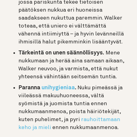
jossa pariskunta tekee tietoisen
päätöksen nukkua eri huoneissa
saadakseen nukuttua paremmin. Walker
toteaa, että uniero ei välttämättä
vähennä intiimiyttä – ja hyvin levänneillä
ihmisillä halut pikemminkin lisääntyvät.
Tärkeintä on unen säännöllisyys.
Mene
nukkumaan ja herää aina samaan aikaan,
Walker neuvoo, ja varmista, että nukut
yhteensä vähintään seitsemän tuntia.
Paranna
unihygieniaa
.
Nuku pimeässä ja
viileässä makuuhuoneessa, vältä
syömistä ja juomista tuntia ennen
nukkumaanmenoa, poista häiriötekijät,
kuten puhelimet, ja pyri
rauhoittamaan
keho ja mieli
ennen nukkumaanmenoa.