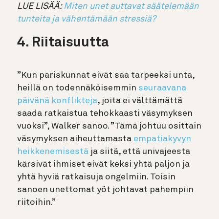
LUE LISÄÄ:
Miten unet auttavat säätelemään
tunteita ja vähentämään stressiä?
4. Riitaisuutta
”Kun pariskunnat eivät saa tarpeeksi unta,
heillä on todennäköisemmin
seuraavana
päivänä konflikteja
, joita ei välttämättä
saada ratkaistua tehokkaasti väsymyksen
vuoksi”, Walker sanoo. ”Tämä johtuu osittain
väsymyksen aiheuttamasta
empatiakyvyn
heikkenemisestä
ja siitä, että univajeesta
kärsivät ihmiset eivät keksi yhtä paljon ja
yhtä hyviä ratkaisuja ongelmiin. Toisin
sanoen unettomat yöt johtavat pahempiin
riitoihin.”