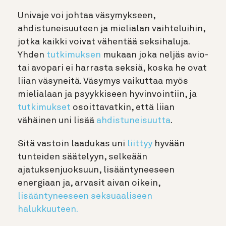
Univaje voi johtaa väsymykseen,
ahdistuneisuuteen ja mielialan vaihteluihin,
jotka kaikki voivat vähentää seksihaluja.
Yhden
tutkimuksen
mukaan joka neljäs avio-
tai avopari ei harrasta seksiä, koska he ovat
liian väsyneitä. Väsymys vaikuttaa myös
mielialaan ja psyykkiseen hyvinvointiin, ja
tutkimukset
osoittavatkin, että liian
vähäinen uni lisää
ahdistuneisuutta
.
Sitä vastoin laadukas uni
liittyy
hyvään
tunteiden säätelyyn, selkeään
ajatuksenjuoksuun, lisääntyneeseen
energiaan ja, arvasit aivan oikein,
lisääntyneeseen seksuaaliseen
halukkuuteen.