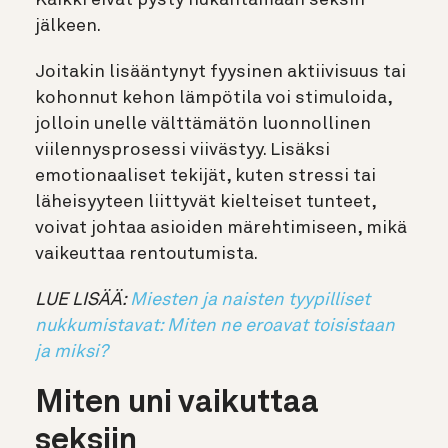
jälkeen.
Joitakin lisääntynyt fyysinen aktiivisuus tai
kohonnut kehon lämpötila voi stimuloida,
jolloin unelle välttämätön luonnollinen
viilennysprosessi viivästyy. Lisäksi
emotionaaliset tekijät, kuten stressi tai
läheisyyteen liittyvät kielteiset tunteet,
voivat johtaa asioiden märehtimiseen, mikä
vaikeuttaa rentoutumista.
LUE LISÄÄ:
Miesten ja naisten tyypilliset
nukkumistavat: Miten ne eroavat toisistaan
ja miksi?
Miten uni vaikuttaa
seksiin