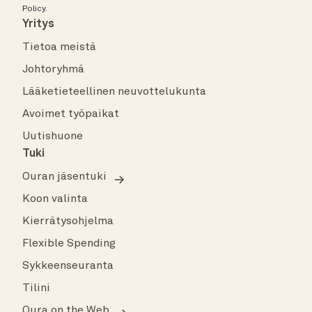
Policy
.
Yritys
Tietoa meistä
Johtoryhmä
Lääketieteellinen neuvottelukunta
Avoimet työpaikat
Uutishuone
Tuki
Ouran jäsentuki
Koon valinta
Kierrätysohjelma
Flexible Spending
Sykkeenseuranta
Tilini
Oura on the Web