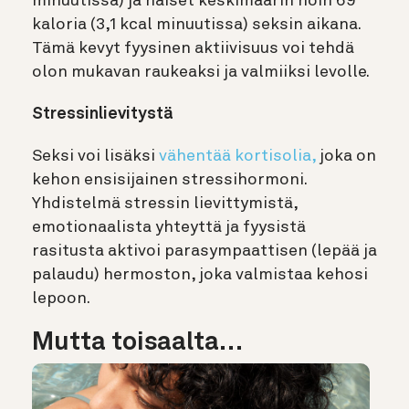
minuutissa) ja naiset keskimäärin noin 69
kaloria (3,1 kcal minuutissa) seksin aikana.
Tämä kevyt fyysinen aktiivisuus voi tehdä
olon mukavan raukeaksi ja valmiiksi levolle.
Stressinlievitystä
Seksi voi lisäksi
vähentää kortisolia,
joka on
kehon ensisijainen stressihormoni.
Yhdistelmä stressin lievittymistä,
emotionaalista yhteyttä ja fyysistä
rasitusta aktivoi parasympaattisen (lepää ja
palaudu) hermoston, joka valmistaa kehosi
lepoon.
Mutta toisaalta…