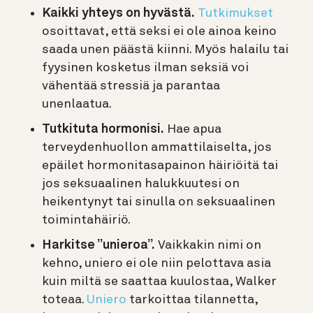
Kaikki yhteys on hyvästä.
Tutkimukset
osoittavat, että seksi ei ole ainoa keino
saada unen päästä kiinni. Myös halailu tai
fyysinen kosketus ilman seksiä voi
vähentää stressiä ja parantaa
unenlaatua.
Tutkituta hormonisi.
Hae apua
terveydenhuollon ammattilaiselta, jos
epäilet hormonitasapainon häiriöitä tai
jos seksuaalinen halukkuutesi on
heikentynyt tai sinulla on seksuaalinen
toimintahäiriö.
Harkitse ”unieroa”.
Vaikkakin nimi on
kehno, uniero ei ole niin pelottava asia
kuin miltä se saattaa kuulostaa, Walker
toteaa.
Uniero
tarkoittaa tilannetta,