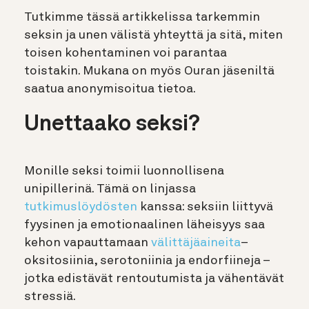
Tutkimme tässä artikkelissa tarkemmin
seksin ja unen välistä yhteyttä ja sitä, miten
toisen kohentaminen voi parantaa
toistakin. Mukana on myös Ouran jäseniltä
saatua anonymisoitua tietoa.
Unettaako seksi?
Monille seksi toimii luonnollisena
unipillerinä. Tämä
on linjassa
tutkimuslöydösten
kanssa: seksiin liittyvä
fyysinen ja emotionaalinen läheisyys saa
kehon vapauttamaan
välittäjäaineita
–
oksitosiinia, serotoniinia ja endorfiineja –
jotka edistävät rentoutumista ja vähentävät
stressiä.