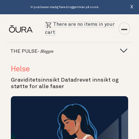
X
Vi publiserer stadig flere bloggartikler på norsk.
There are no items in your
cart
THE PULSE-
Bloggen
Helse
Graviditetsinnsikt Datadrevet innsikt og
støtte for alle faser