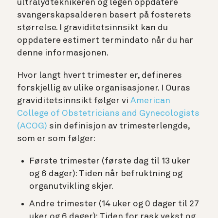
ultralydteknikeren og legen oppdatere
svangerskapsalderen basert på fosterets
størrelse. I graviditetsinnsikt kan du
oppdatere estimert termindato når du har
denne informasjonen.
Hvor langt hvert trimester er, defineres
forskjellig av ulike organisasjoner. I Ouras
graviditetsinnsikt følger vi
American
College of Obstetricians and Gynecologists
(ACOG)
sin definisjon av trimesterlengde,
som er som følger:
Første trimester (første dag til 13 uker
og 6 dager): Tiden når befruktning og
organutvikling skjer.
Andre trimester (14 uker og 0 dager til 27
uker og 6 dager): Tiden for rask vekst og