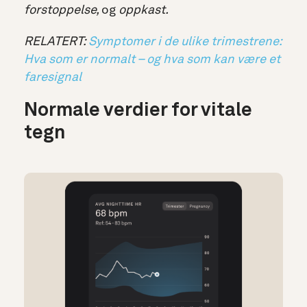
forstoppelse,
og
oppkast.
RELATERT:
Symptomer i de ulike trimestrene:
Hva som er normalt – og hva som kan være et
faresignal
Normale verdier for vitale
tegn