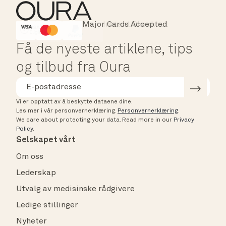
Major Cards Accepted
Instant Checkout
HSA/FSA Eligible
Affirm
Få de nyeste artiklene, tips
og tilbud fra Oura
Vi er opptatt av å beskytte dataene dine.
Les mer i vår personvernerklæring.
Personvernerklæring
.
We care about protecting your data.
Read more in our
Privacy
Policy
.
Selskapet vårt
Om oss
Lederskap
Utvalg av medisinske rådgivere
Ledige stillinger
Nyheter