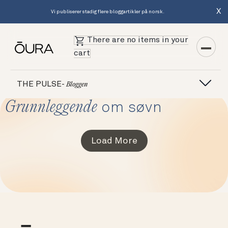
X
Vi publiserer stadig flere bloggartikler på norsk.
There are no items in your
cart
THE PULSE-
Bloggen
Grunnleggende
om søvn
Load More