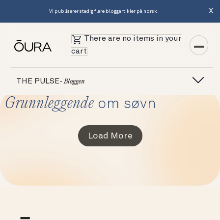
X
Vi publiserer stadig flere bloggartikler på norsk.
There are no items in your
cart
THE PULSE-
Bloggen
Grunnleggende
om søvn
Load More