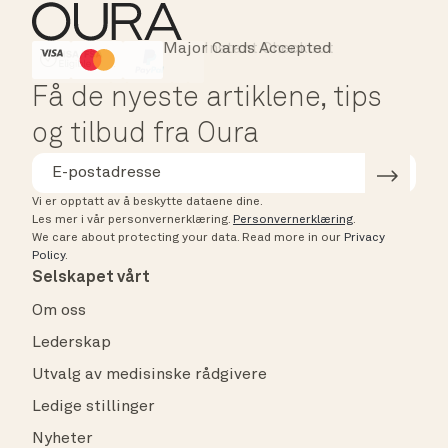
Major Cards Accepted
Instant Checkout
HSA/FSA Eligible
Affirm
Få de nyeste artiklene, tips
og tilbud fra Oura
Vi er opptatt av å beskytte dataene dine.
Les mer i vår personvernerklæring.
Personvernerklæring
.
We care about protecting your data.
Read more in our
Privacy
Policy
.
Selskapet vårt
Om oss
Lederskap
Utvalg av medisinske rådgivere
Ledige stillinger
Nyheter