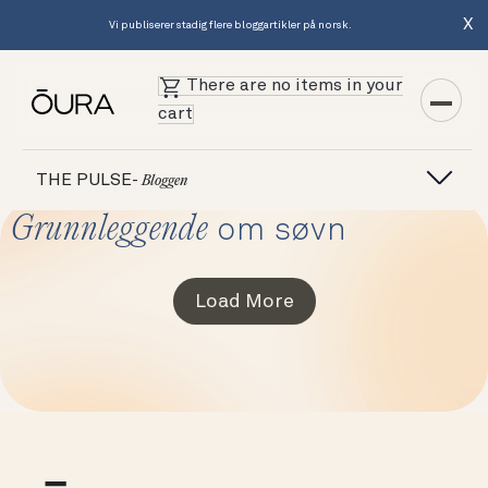
X
Vi publiserer stadig flere bloggartikler på norsk.
There are no items in your
cart
THE PULSE-
Bloggen
Grunnleggende
om søvn
Load More