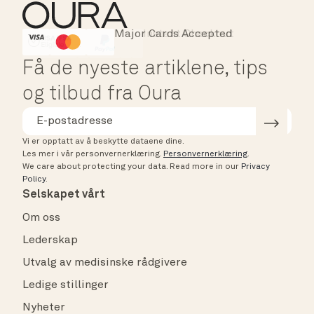
Major Cards Accepted
Instant Checkout
HSA/FSA Eligible
Affirm
Få de nyeste artiklene, tips
og tilbud fra Oura
Vi er opptatt av å beskytte dataene dine.
Les mer i vår personvernerklæring.
Personvernerklæring
.
We care about protecting your data.
Read more in our
Privacy
Policy
.
Selskapet vårt
Om oss
Lederskap
Utvalg av medisinske rådgivere
Ledige stillinger
Nyheter