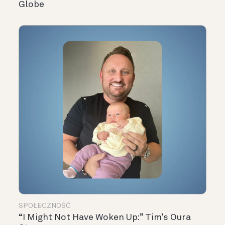
Globe
SPOŁECZNOŚĆ
“I Might Not Have Woken Up:” Tim’s Oura