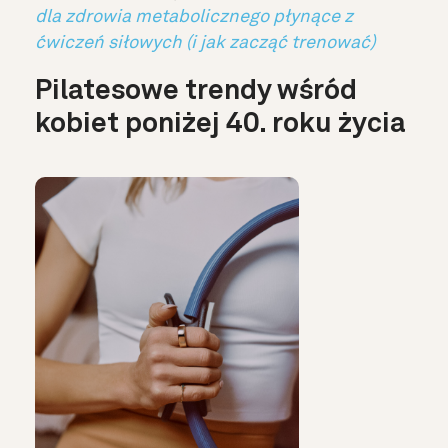
dla zdrowia metabolicznego płynące z
ćwiczeń siłowych (i jak zacząć trenować)
Pilatesowe trendy wśród
kobiet poniżej 40. roku życia