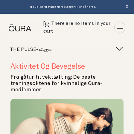
X
Vi publiserer stadig flere bloggartikler på norsk.
There are no items in your
cart
THE PULSE-
Bloggen
Aktivitet Og Bevegelse
Fra gåtur til vektløfting: De beste
treningsøktene for kvinnelige Oura-
medlemmer