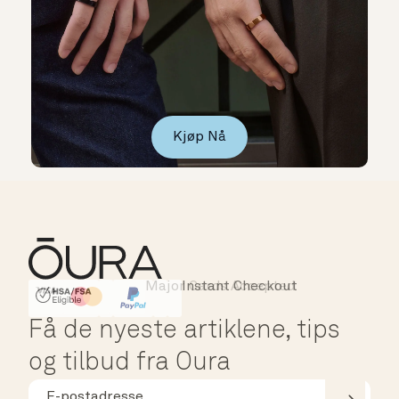
Kjøp Nå
Major Cards Accepted
Instant Checkout
HSA/FSA Eligible
Affirm
Få de nyeste artiklene, tips
og tilbud fra Oura