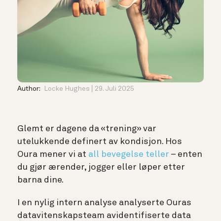
Author:
Locke Hughes
29. Juli 2025
Glemt er dagene da «trening» var
utelukkende definert av kondisjon. Hos
Oura mener vi at
all bevegelse teller
– enten
du gjør ærender, jogger eller løper etter
barna dine.
I en nylig intern analyse analyserte Ouras
datavitenskapsteam avidentifiserte data