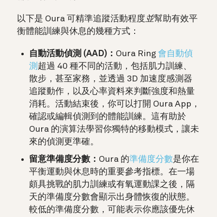
以下是 Oura 可精準追蹤活動程度
並
幫助有效平
衡體能訓練與休息的幾種方式：
自動活動偵測 (AAD)：
Oura Ring
會自動偵
測
超過 40 種不同的活動，包括肌力訓練、
散步，甚至家務，並透過 3D 加速度感測器
追蹤動作，以及心率資料來判斷強度和熱量
消耗。活動結束後，你可以打開 Oura App，
確認或編輯偵測到的體能訓練。這有助於
Oura 的演算法學習你獨特的移動模式，讓未
來的偵測更準確。
留意準備度分數：
Oura 的
準備度分數
是你在
平衡運動與休息時的重要參考指標。在一場
頗具挑戰的肌力訓練或有氧運動課之後，隔
天的準備度分數會顯示出身體恢復的狀態。
較低的準備度分數，可能表示你應該優先休