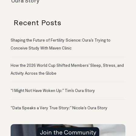
Oura Story
Recent Posts
Shaping the Future of Fertility Science: Oura’s Trying to
Conceive Study With Maven Clinic
How the 2026 World Cup Shifted Members’ Sleep, Stress, and
Activity Across the Globe
“I Might Not Have Woken Up:” Tim’s Oura Story
“Data Speaks a Very True Story:” Nicole’s Oura Story
Join the Community