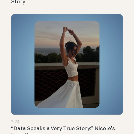
Story
社群
“Data Speaks a Very True Story:” Nicole’s