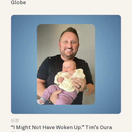
Globe
社群
“I Might Not Have Woken Up:” Tim’s Oura