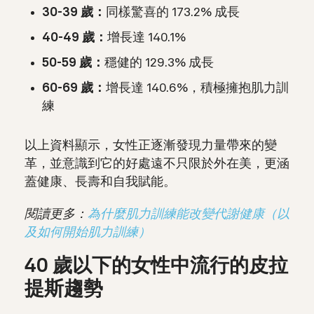
30-39 歲：
同樣驚喜的 173.2% 成長
40-49 歲：
增長達 140.1%
50-59 歲：
穩健的 129.3% 成長
60-69 歲：
增長達 140.6%，
積極擁抱肌力訓
練
以上資料顯示，女性正逐漸發現力量帶來的變
革，並意識到它的好處遠不只限於外在美，更涵
蓋健康、長壽和自我賦能。
閱讀更多：
為什麼肌力訓練能改變代謝健康（以
及如何開始肌力訓練）
40 歲以下的女性中流行的皮拉
提斯趨勢