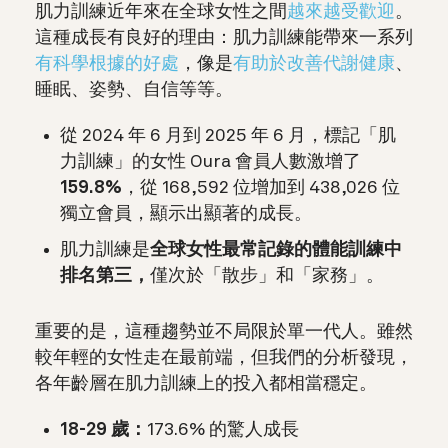
肌力訓練近年來在全球女性之間
越來越受歡迎
。
這種成長有良好的理由：肌力訓練能帶來一系列
有科學根據的好處
，像是
有助於改善代謝健康
、
睡眠、姿勢、自信等等。
從 2024 年 6 月到 2025 年 6 月，
標記「肌
力訓練」的女性 Oura 會員人數激增了
159.8%
，從 168,592 位增加到 438,026 位
獨立會員，顯示出顯著的成長。
肌力訓練是
全球女性最常記錄的體能訓練中
排名第三，
僅次於「散步」和「家務」。
重要的是，這種趨勢並不局限於單一代人。雖然
較年輕的女性走在最前端，但我們的分析發現，
各年齡層在肌力訓練上的投入都相當穩定。
18-29 歲：
173.6% 的驚人成長