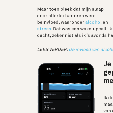
Maar toen bleek dat mijn slaap
door allerlei factoren werd
beïnvloed, waaronder
alcohol
en
stress
. Dat was een wake-upcall. Ik
dacht, zeker niet als ik ’s avonds 
LEES VERDER:
De invloed van alcoho
Je
ge
me
Ik d
maar
van 