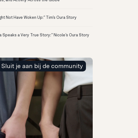
ss, and Activity Across the Globe
ight Not Have Woken Up:” Tim’s Oura Story
a Speaks a Very True Story:” Nicole’s Oura Story
Sluit je aan bij de community