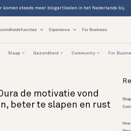
r komen steeds meer blogartikelen in het Nederlands bij.
ezondheidsfuncties
Experience
For Business
Slaap
Gezondheid
Community
For Busin
Re
Oura de motivatie vond
Shapi
n, beter te slapen en rust
Conc
How 