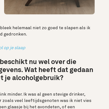
 bleek helemaal niet zo goed te slapen als ik
had gedronken.
l op je slaap
 beschikt nu wel over die
gevens. Wat heeft dat gedaan
t je alcoholgebruik?
rink minder. Ik was al geen stevige drinker,
 zoals veel leeftijdsgenoten was ik niet vies
een glaasje bij het avondeten, of een