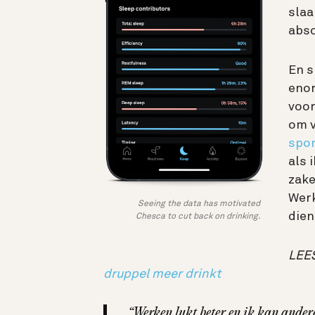
slaa
abso
En s
enor
voor
om v
spo
als 
zake
Werk
Seeing the data has motivated
dien
Chesca to cut back on drinking.
LEE
druppel meer drinkt
“Werken lukt beter en ik kan andere