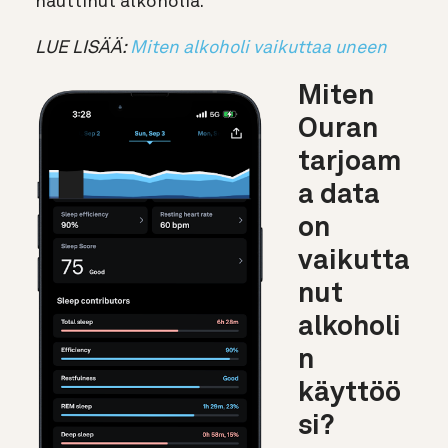
nauttinut alkoholia.
LUE LISÄÄ:
Miten alkoholi vaikuttaa uneen
Miten
Ouran
tarjoam
a data
on
vaikutta
nut
alkoholi
n
käyttöö
si?