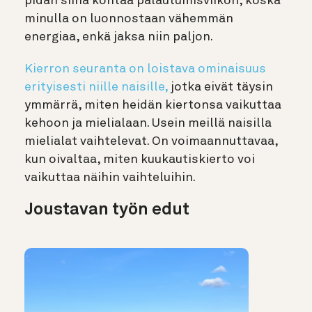
pidän siinä kohtaa palautumisviikon, koska
minulla on luonnostaan vähemmän
energiaa, enkä jaksa niin paljon.
Kierron seuranta on loistava ominaisuus
erityisesti niille naisille,
jotka eivät täysin
ymmärrä, miten heidän kiertonsa vaikuttaa
kehoon ja mielialaan. Usein meillä naisilla
mielialat vaihtelevat. On voimaannuttavaa,
kun oivaltaa, miten kuukautiskierto voi
vaikuttaa näihin vaihteluihin.
Joustavan työn edut