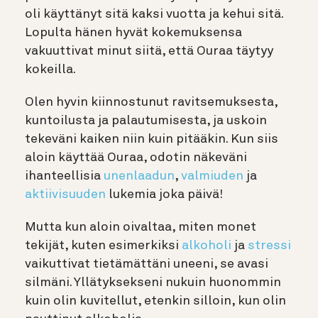
oli käyttänyt sitä kaksi vuotta ja kehui sitä.
Lopulta hänen hyvät kokemuksensa
vakuuttivat minut siitä, että Ouraa täytyy
kokeilla.
Olen hyvin kiinnostunut ravitsemuksesta,
kuntoilusta ja palautumisesta, ja uskoin
tekeväni kaiken niin kuin pitääkin. Kun siis
aloin käyttää Ouraa, odotin näkeväni
ihanteellisia
unenlaadun
,
valmiuden
ja
aktiivisuuden
lukemia joka päivä!
Mutta kun aloin oivaltaa, miten monet
tekijät, kuten esimerkiksi
alkoholi
ja
stressi
vaikuttivat tietämättäni uneeni, se avasi
silmäni. Yllätyksekseni nukuin huonommin
kuin olin kuvitellut, etenkin silloin, kun olin