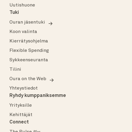
Uutishuone
Tuki
Ouran jäsentuki
Koon valinta
Kierrätysohjelma
Flexible Spending
Sykkeenseuranta
Tilini
Oura on the Web
Yhteystiedot
Ryhdy kumppaniksemme
Yrityksille
Kehittäjät
Connect
The Pulse