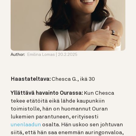
Author:
Emilina Lomas
20.2.2025
Haastateltava:
Chesca G., ikä 30
Yllättävä havainto Ourassa:
Kun Chesca
tekee etätöitä eikä lähde kaupunkiin
toimistolle, hän on huomannut Ouran
lukemien parantuneen, erityisesti
unenlaadun
osalta. Hän uskoo sen johtuvan
siitä, että hän saa enemmän auringonvaloa,