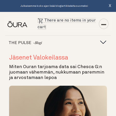
X
Julkaisemme koko ajan lisää blogiartikkeleita suomeksi
There are no items in your
cart
THE PULSE
-blogi
Jäsenet Valokeilassa
Miten Ouran tarjoama data sai Chesca G:n
juomaan vähemmän, nukkumaan paremmin
ja arvostamaan lepoa