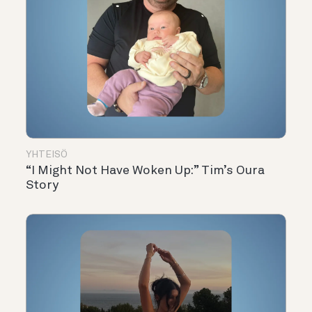
YHTEISÖ
“I Might Not Have Woken Up:” Tim’s Oura
Story