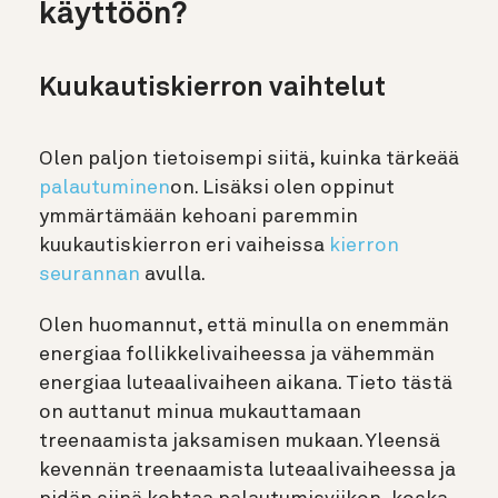
käyttöön?
Kuukautiskierron vaihtelut
Olen paljon tietoisempi siitä, kuinka tärkeää
palautuminen
on. Lisäksi olen oppinut
ymmärtämään kehoani paremmin
kuukautiskierron eri vaiheissa
kierron
seurannan
avulla.
Olen huomannut, että minulla on enemmän
energiaa follikkelivaiheessa ja vähemmän
energiaa luteaalivaiheen aikana. Tieto tästä
on auttanut minua mukauttamaan
treenaamista jaksamisen mukaan. Yleensä
kevennän treenaamista luteaalivaiheessa ja