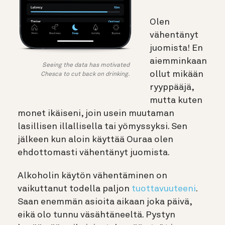
Olen
vähentänyt
juomista! En
aiemminkaan
Seeing the data has motivated
ollut mikään
Chesca to cut back on drinking.
ryyppääjä,
mutta kuten
monet ikäiseni, join usein muutaman
lasillisen illallisella tai yömyssyksi. Sen
jälkeen kun aloin käyttää Ouraa olen
ehdottomasti vähentänyt juomista.
Alkoholin käytön vähentäminen on
vaikuttanut todella paljon
tuottavuuteeni
.
Saan enemmän asioita aikaan joka päivä,
eikä olo tunnu väsähtäneeltä. Pystyn