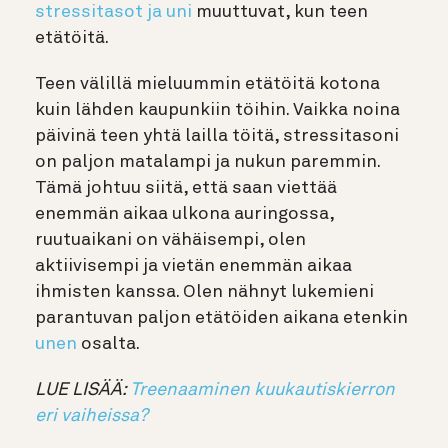
stressitasot ja uni
muuttuvat, kun teen
etätöitä.
Teen välillä mieluummin etätöitä kotona
kuin lähden kaupunkiin töihin. Vaikka noina
päivinä teen yhtä lailla töitä, stressitasoni
on paljon matalampi ja nukun paremmin.
Tämä johtuu siitä, että saan viettää
enemmän aikaa ulkona auringossa,
ruutuaikani on vähäisempi, olen
aktiivisempi ja vietän enemmän aikaa
ihmisten kanssa. Olen nähnyt lukemieni
parantuvan paljon etätöiden aikana etenkin
unen
osalta.
LUE LISÄÄ:
Treenaaminen kuukautiskierron
eri vaiheissa?