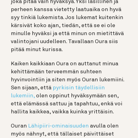
joka pitää vain hyväksyä. Yksi lasillinen ja
perheen kanssa vietetty laatuaika on hyvä
syy tinkiä lukemista. Jos lukemat kuitenkin
kärsivät koko ajan, tiedän, että se ei ole
minulle hyväksi ja että minun on mietittävä
valintojani uudelleen. Tavallaan Oura siis
pitää minut kurissa.
Kaiken kaikkiaan Oura on auttanut minua
kehittämään terveemmän suhteen
hyvinvointiin ja siten myös Ouran lukemiini.
Sen sijaan, että
pyrkisin täydellisiin
lukemiin,
olen oppinut hyväksymään sen,
että elämässä sattuu ja tapahtuu, enkä voi
hallita kaikkea, vaikka kuinka yrittäisin.
Ouran
Lähipiiri-ominaisuuden
avulla olen
myös nähnyt, että tällaiset päivittäiset