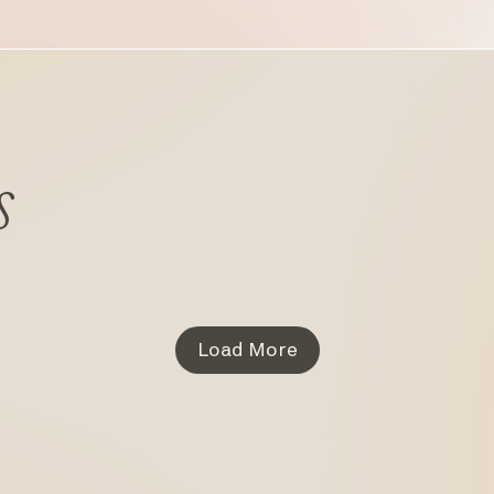
s
Load More