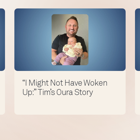
“I Might Not Have Woken
Up:” Tim’s Oura Story