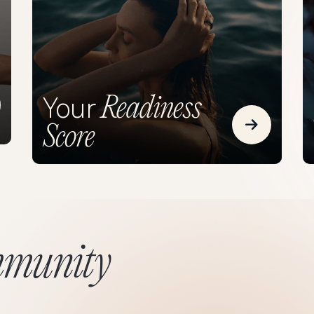
Readiness
Your
ad more about The Oura <em>Difference</em>
Score
Read mor
munity