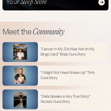
Sleep Score
Your
Read
Community
Meet the
“Cancer In My 20s Was Not on My
Bingo Card:” Bria’s Oura Story
“I Might Not Have Woken Up:” Tim’s
Oura Story
“Data Speaks a Very True Story:”
Nicole’s Oura Story