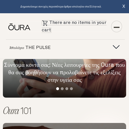
X
Δημοσιεύουμε συνεχώς περισσότερα άρθρα ιστολογίου στα Ελληνικά.
There are no items in your
cart
THE PULSE
Ιστολόγιο
οντά σας: Νέες λειτουργίες της Oura που
Παρουσιάζ
οηθήσουν να προλαβαίνετε τις εξελίξεις
έ
στην υγεία σας
Oura
101