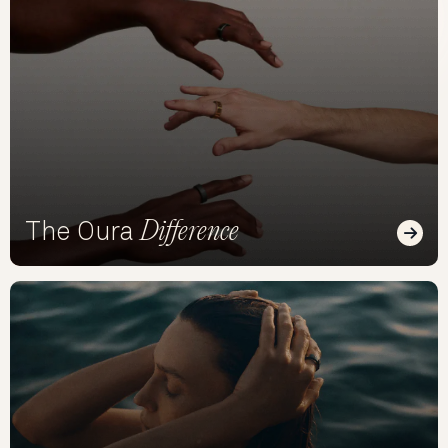
Difference
The Oura
Read