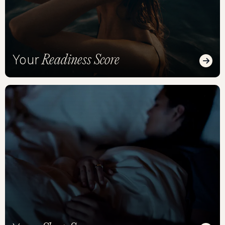
Readiness Score
Your
Read