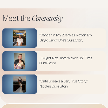
Community
Meet the
“Cancer In My 20s Was Not on My
Bingo Card:” Bria’s Oura Story
“I Might Not Have Woken Up:” Tim’s
Oura Story
“Data Speaks a Very True Story:”
Nicole’s Oura Story