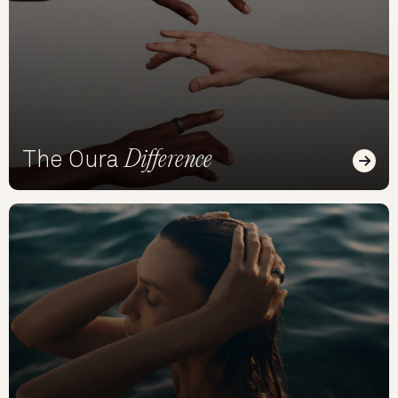
Difference
The Oura
Read