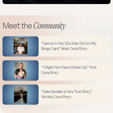
Community
Meet the
“Cancer In My 20s Was Not on My
Bingo Card:” Bria’s Oura Story
“I Might Not Have Woken Up:” Tim’s
Oura Story
“Data Speaks a Very True Story:”
Nicole’s Oura Story