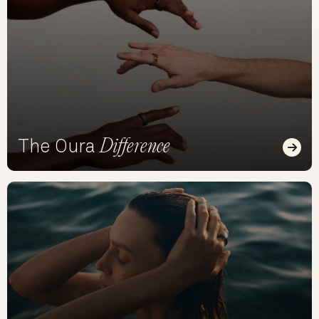
Difference
The Oura
Read