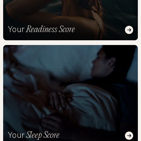
Readiness Score
Your
Read
Sleep Score
Your
Read