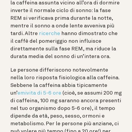
la caffeina assunta vicino all’ora di dormire
inverte il normale ciclo di sonno: la fase
REM si verificava prima durante la notte,
mentre il sonno a onde lente avveniva più
tardi. Altre
ricerche
hanno dimostrato che
il caffè del pomeriggio non influisce
direttamente sulla fase REM, ma riduce la
durata media del sonno di un’intera ora.
Le persone differiscono notevolmente
nella loro risposta fisiologica alla caffeina.
Sebbene la caffeina abbia tipicamente
un’
emivita di 5-6 ore
(cioè, se assumi 200 mg
di caffeina, 100 mg saranno ancora presenti
nel tuo organismo dopo 5-6 ore), il tempo
dipende da età, peso, sesso, ormoni e
metabolismo. Per le persone più anziane, ci
può volere più tempo (fino a 20 ore!) per