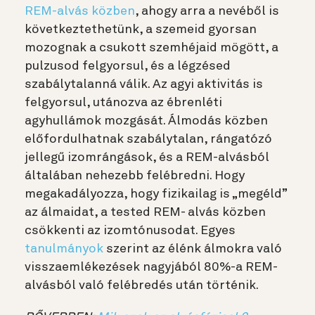
REM-alvás közben
, ahogy arra a nevéből is
következtethetünk, a szemeid gyorsan
mozognak a csukott szemhéjaid mögött, a
pulzusod felgyorsul, és a légzésed
szabálytalanná válik. Az agyi aktivitás is
felgyorsul, utánozva az ébrenléti
agyhullámok mozgását. Álmodás közben
előfordulhatnak szabálytalan, rángatózó
jellegű izomrángások, és a REM-alvásból
általában nehezebb felébredni. Hogy
megakadályozza, hogy fizikailag is „megéld”
az álmaidat, a tested REM- alvás közben
csökkenti az izomtónusodat. Egyes
tanulmányok
szerint az élénk álmokra való
visszaemlékezések nagyjából 80%-a REM-
alvásból való felébredés után történik.