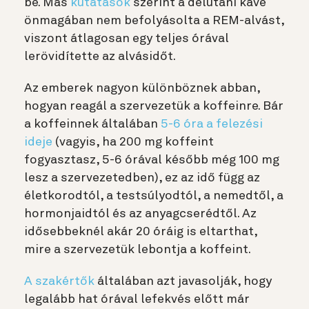
be. Más
kutatások
szerint a délutáni kávé
önmagában nem befolyásolta a REM-alvást,
viszont átlagosan egy teljes órával
lerövidítette az alvásidőt.
Az emberek nagyon különböznek abban,
hogyan reagál a szervezetük a koffeinre. Bár
a koffeinnek általában
5-6 óra a felezési
ideje
(vagyis, ha 200 mg koffeint
fogyasztasz, 5-6 órával később még 100 mg
lesz a szervezetedben), ez az idő függ az
életkorodtól, a testsúlyodtól, a nemedtől, a
hormonjaidtól és az anyagcserédtől. Az
idősebbeknél akár 20 óráig is eltarthat,
mire a szervezetük lebontja a koffeint.
A szakértők
általában azt javasolják, hogy
legalább hat órával lefekvés előtt már