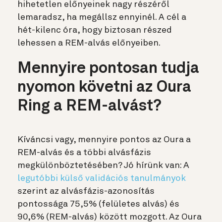
hihetetlen előnyeinek nagy részéről
lemaradsz, ha megállsz ennyinél. A cél a
hét-kilenc óra, hogy biztosan részed
lehessen a REM-alvás előnyeiben.
Mennyire pontosan tudja
nyomon követni az Oura
Ring a REM-alvást?
Kíváncsi vagy, mennyire pontos az Oura a
REM-alvás és a többi alvásfázis
megkülönböztetésében? Jó hírünk van: A
legutóbbi külső validációs tanulmányok
szerint az alvásfázis-azonosítás
pontossága 75,5% (felületes alvás) és
90,6% (REM-alvás) között mozgott. Az Oura