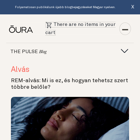
X
Folyamatosan publikálunk újabb blogbejegyzéseket Magyar nyelven.
There are no items in your
cart
THE PULSE
Blog
Alvás
REM-alvás: Mi is ez, és hogyan tehetsz szert
többre belőle?