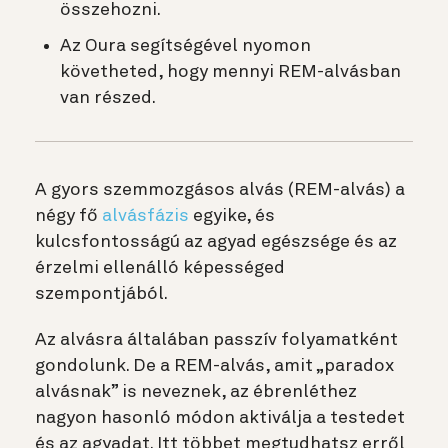
összehozni.
Az Oura segítségével nyomon
követheted, hogy mennyi REM-alvásban
van részed.
A gyors szemmozgásos alvás (REM-alvás) a
négy fő
alvásfázis
egyike, és
kulcsfontosságú az agyad egészsége és az
érzelmi ellenálló képességed
szempontjából.
Az alvásra általában passzív folyamatként
gondolunk. De a REM-alvás, amit „paradox
alvásnak” is neveznek, az ébrenléthez
nagyon hasonló módon aktiválja a testedet
és az agyadat. Itt többet megtudhatsz erről