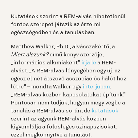
Kutatások szerint a REM-alvás hihetetlenül
fontos szerepet játszik az érzelmi
egészségedben és a tanulásban.
Matthew Walker, Ph.D., alvásszakértő, a
Miért alszunk?
című könyv szerzője,
„információs alkímiaként”
írja le
a REM-
alvást. „A REM-alvás lényegében egy új, az
egész elmét átszövő asszociációs hálót hoz
létre” – mondta Walker egy
interjúban
.
„REM-alvás közben kapcsolatokat építünk.”
Pontosan nem tudjuk, hogyan megy végbe a
tanulás a REM-alvás során, de
kutatások
szerint az agyunk REM-alvás közben
kigyomlálja a fölösleges szinapszisokat,
ezzel megkönnyítve a tanulást.