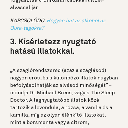
fogyasztás krónikusan csökkent REM-
alvással jár.
KAPCSOLÓDÓ:
Hogyan hat az alkohol az
Oura-tagokra?
3. Kísérletezz nyugtató
hatású illatokkal.
„A szaglórendszered (azaz a szaglásod)
nagyon erős, és a különböző illatok nagyban
befolyásolhatják az alvásod minőségét” –
mondja Dr. Michael Breus, vagyis The Sleep
Doctor.
A legnyugtatóbb illatok közé
tartozik a levendula, a rózsa, a vanília és a
kamilla, míg az olyan élénkítő illatokat,
mint a borsmenta vagy a citrom,