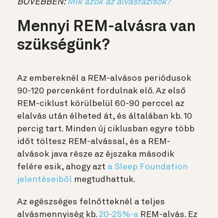
BŐVEBBEN:
Mik azok az alvásfázisok?
Mennyi REM-alvásra van
szükségünk?
Az embereknél a REM-alvásos periódusok
90-120 percenként fordulnak elő. Az első
REM-ciklust körülbelül 60-90 perccel az
elalvás után élheted át, és általában kb. 10
percig tart. Minden új ciklusban egyre több
időt töltesz REM-alvással, és a REM-
alvások java része az éjszaka második
felére esik, ahogy azt
a Sleep Foundation
jelentéseiből
megtudhattuk.
Az egészséges felnőtteknél a teljes
alvásmennyiség kb.
20-25%-a
REM-alvás. Ez