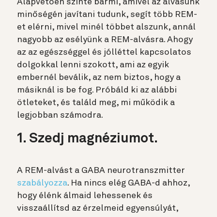
Alapvetően szinte bármi, amivel az alvásunk
minőségén javítani tudunk, segít több REM-
et elérni, mivel minél többet alszunk, annál
nagyobb az esélyünk a REM-alvásra. Ahogy
az az egészséggel és jólléttel kapcsolatos
dolgokkal lenni szokott, ami az egyik
embernél beválik, az nem biztos, hogy a
másiknál is be fog. Próbáld ki az alábbi
ötleteket, és találd meg, mi működik a
legjobban számodra.
1. Szedj magnéziumot.
A REM-alvást a GABA neurotranszmitter
szabályozza
. Ha nincs elég GABA-d ahhoz,
hogy élénk álmaid lehessenek és
visszaállítsd az érzelmeid egyensúlyát,