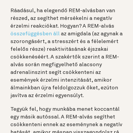
Ráadásul, ha elegendő REM-alvásban van
részed, az segíthet mérsékelni a negatív
érzelmi reakciókat. Hogyan? A REM-alvás
összefüggésben áll
az amigdala (az agynak a
szorongásért, a stresszért és a félelemért
felelős része) reaktivitásának éjszakai
csökkenéséért. A szakértők szerint a REM-
alvás során megfigyelhető alacsony
adrenalinszint segít csökkenteni az
események érzelmi intenzitását, amikor
álmainkban újra feldolgozzuk őket, ezúton
javítva az érzelmi egyensúlyt.
Tegyük fel, hogy munkába menet koccantál
egy másik autóssal. A REM-alvás segíthet
csökkenteni ennek az eseménynek a negatív
hatását, amikor másnap visszagondolsz rá,