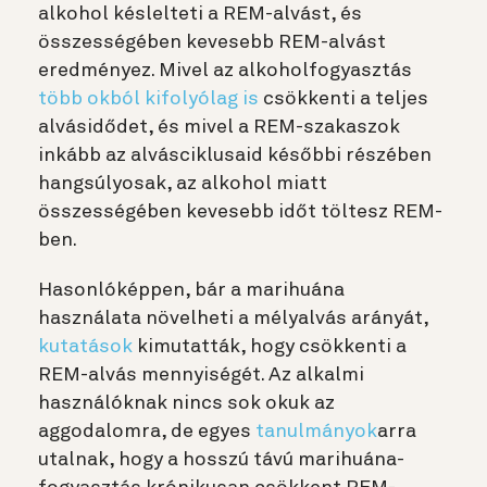
alkohol késlelteti a REM-alvást, és
összességében kevesebb REM-alvást
eredményez. Mivel az alkoholfogyasztás
több okból kifolyólag is
csökkenti a teljes
alvásidődet, és mivel a REM-szakaszok
inkább az alvásciklusaid későbbi részében
hangsúlyosak, az alkohol miatt
összességében kevesebb időt töltesz REM-
ben.
Hasonlóképpen, bár a marihuána
használata növelheti a mélyalvás arányát,
kutatások
kimutatták, hogy csökkenti a
REM-alvás mennyiségét. Az alkalmi
használóknak nincs sok okuk az
aggodalomra, de egyes
tanulmányok
arra
utalnak, hogy a hosszú távú marihuána-