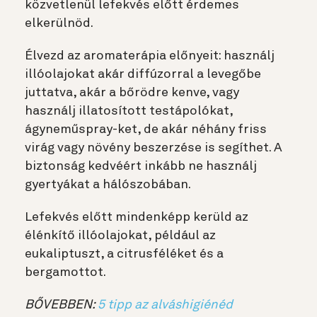
közvetlenül lefekvés előtt érdemes
elkerülnöd.
Élvezd az aromaterápia előnyeit: használj
illóolajokat akár diffúzorral a levegőbe
juttatva, akár a bőrödre kenve, vagy
használj illatosított testápolókat,
ágyneműspray-ket, de akár néhány friss
virág vagy növény beszerzése is segíthet. A
biztonság kedvéért inkább ne használj
gyertyákat a hálószobában.
Lefekvés előtt mindenképp kerüld az
élénkítő illóolajokat, például az
eukaliptuszt, a citrusféléket és a
bergamottot.
BŐVEBBEN:
5 tipp az alváshigiénéd