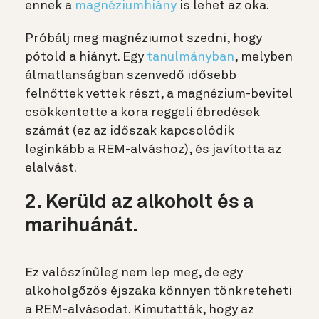
ennek a
magnéziumhiány
is lehet az oka.
Próbálj meg magnéziumot szedni, hogy
pótold a hiányt. Egy
tanulmányban
, melyben
álmatlanságban szenvedő idősebb
felnőttek vettek részt, a magnézium-bevitel
csökkentette a kora reggeli ébredések
számát (ez az időszak kapcsolódik
leginkább a REM-alváshoz), és javította az
elalvást.
2. Kerüld az alkoholt és a
marihuánát.
Ez valószínűleg nem lep meg, de egy
alkoholgőzös éjszaka könnyen tönkreteheti
a REM-alvásodat. Kimutatták, hogy az