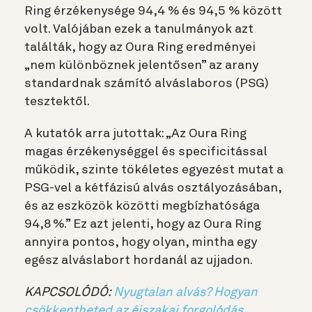
Ring érzékenysége 94,4 % és 94,5 % között
volt. Valójában ezek a tanulmányok azt
találták, hogy az Oura Ring eredményei
„nem különböznek jelentősen” az arany
standardnak számító alváslaboros (PSG)
tesztektől.
A kutatók arra jutottak: „Az Oura Ring
magas érzékenységgel és specificitással
működik, szinte tökéletes egyezést mutat a
PSG-vel a kétfázisú alvás osztályozásában,
és az eszközök közötti megbízhatósága
94,8 %.” Ez azt jelenti, hogy az Oura Ring
annyira pontos, hogy olyan, mintha egy
egész alváslabort hordanál az ujjadon.
KAPCSOLÓDÓ:
Nyugtalan alvás? Hogyan
csökkentheted az éjszakai forgolódás