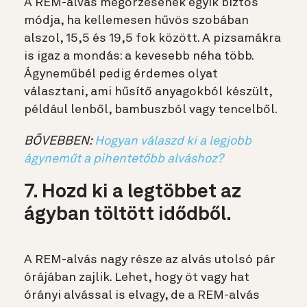
A REM-alvás megőrzésének egyik biztos
módja, ha kellemesen hűvös szobában
alszol, 15,5 és 19,5 fok között. A pizsamákra
is igaz a mondás: a kevesebb néha több.
Ágyneműbél pedig érdemes olyat
választani, ami hűsítő anyagokból készült,
például lenből, bambuszból vagy tencelből.
BŐVEBBEN:
Hogyan válaszd ki a legjobb
ágyneműt a pihentetőbb alváshoz?
7. Hozd ki a legtöbbet az
ágyban töltött idődből.
A REM-alvás nagy része az alvás utolsó pár
órájában zajlik. Lehet, hogy öt vagy hat
órányi alvással is elvagy, de a REM-alvás