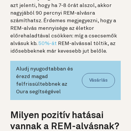
azt jelenti, hogy ha 7-8 órát alszol, akkor
nagyjából 90 percnyi REM-alvásra
számíthatsz. Érdemes megjegyezni, hogy a
REM-alvás mennyisége az életkor
előrehaladtával csökken: míg a csecsemők
alvásuk kb.
50%-át
REM-alvással töltik, az
idősebbeknek már kevesebb jut belőle.
Aludj nyugodtabban és
érezd magad
Vásárlás
felfrissültebbnek az
Oura segítségével
Milyen pozitív hatásai
vannak a REM-alvásnak?