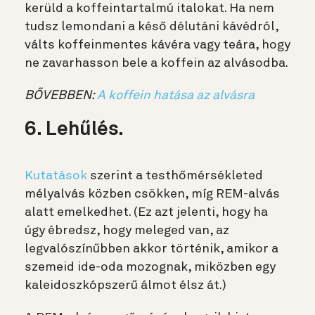
kerüld a koffeintartalmú italokat. Ha nem
tudsz lemondani a késő délutáni kávédról,
válts koffeinmentes kávéra vagy teára, hogy
ne zavarhasson bele a koffein az alvásodba.
BŐVEBBEN:
A koffein hatása az alvásra
6. Lehűlés.
Kutatások
szerint a testhőmérsékleted
mélyalvás közben csökken, míg REM-alvás
alatt emelkedhet. (Ez azt jelenti, hogy ha
úgy ébredsz, hogy meleged van, az
legvalószínűbben akkor történik, amikor a
szemeid ide-oda mozognak, miközben egy
kaleidoszkópszerű álmot élsz át.)