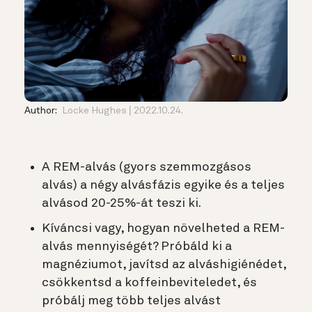
Author:
Locke Hughes
2022.10.24.
A REM-alvás (gyors szemmozgásos
alvás) a négy alvásfázis egyike és a teljes
alvásod 20-25%-át teszi ki.
Kíváncsi vagy, hogyan növelheted a REM-
alvás mennyiségét? Próbáld ki a
magnéziumot, javítsd az alváshigiénédet,
csökkentsd a koffeinbeviteledet, és
próbálj meg több teljes alvást