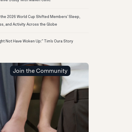
eive Study With Maven Clinic
the 2026 World Cup Shifted Members’ Sleep,
ss, and Activity Across the Globe
ight Not Have Woken Up:” Tim’s Oura Story
Join the Community