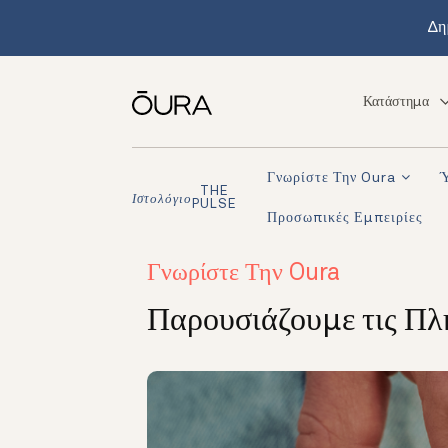
Δη
Κατάστημα
Γνωρίστε Την Oura
THE
Ιστολόγιο
PULSE
Προσωπικές Εμπειρίες
Γνωρίστε Την Oura
Παρουσιάζουμε τις Πλ