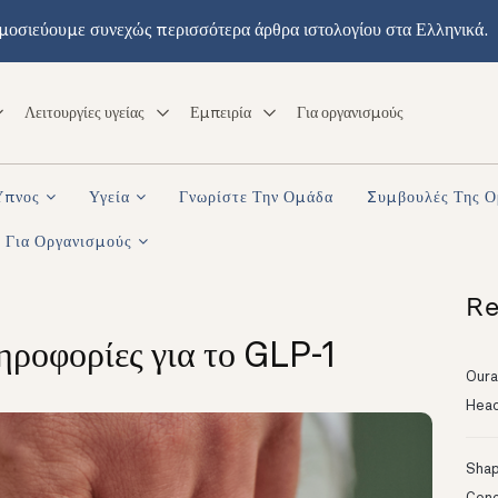
μοσιεύουμε συνεχώς περισσότερα άρθρα ιστολογίου στα Ελληνικά.
Λειτουργίες υγείας
Εμπειρία
Για οργανισμούς
Ύπνος
Υγεία
Γνωρίστε Την Ομάδα
Συμβουλές Της 
Για Οργανισμούς
Re
ηροφορίες για το GLP-1
Oura
Head
Shapi