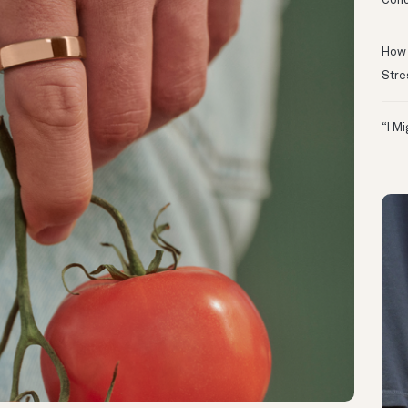
Conc
How 
Stre
“I M