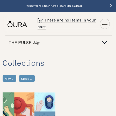
X
Vi udgiver hele tiden flere blogartikler på dansk.
There are no items in your
cart
THE PULSE
Blog
Collections
HRV
Sleep