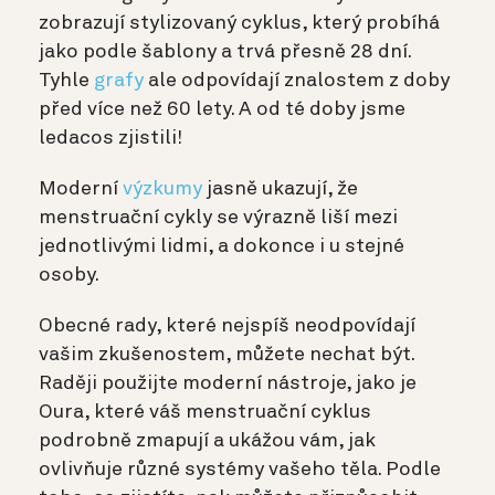
zobrazují stylizovaný cyklus, který probíhá
jako podle šablony a trvá přesně 28 dní.
Tyhle
grafy
ale odpovídají znalostem z doby
před více než 60 lety. A od té doby jsme
ledacos zjistili!
Moderní
výzkumy
jasně ukazují, že
menstruační cykly se výrazně liší mezi
jednotlivými lidmi, a dokonce i u stejné
osoby.
Obecné rady, které nejspíš neodpovídají
vašim zkušenostem, můžete nechat být.
Raději použijte moderní nástroje, jako je
Oura, které váš menstruační cyklus
podrobně zmapují a ukážou vám, jak
ovlivňuje různé systémy vašeho těla. Podle