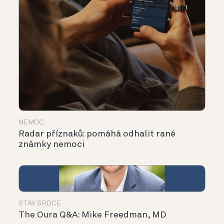
NEMOC
Radar příznaků: pomáhá odhalit rané
známky nemoci
STAV SRDCE
The Oura Q&A: Mike Freedman, MD