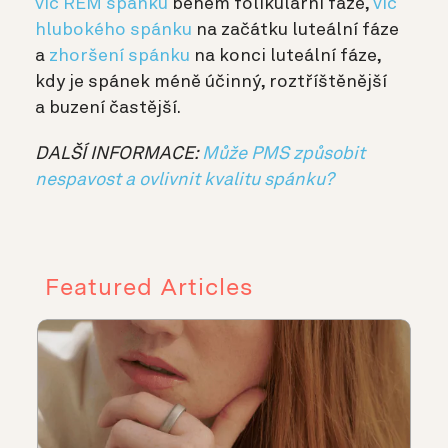
víc REM spánku
během folikulární fáze,
víc
hlubokého spánku
na začátku luteální fáze
a
zhoršení spánku
na konci luteální fáze,
kdy je spánek méně účinný, roztříštěnější
a buzení častější.
DALŠÍ INFORMACE:
Může PMS způsobit
nespavost a ovlivnit kvalitu spánku?
Featured Articles