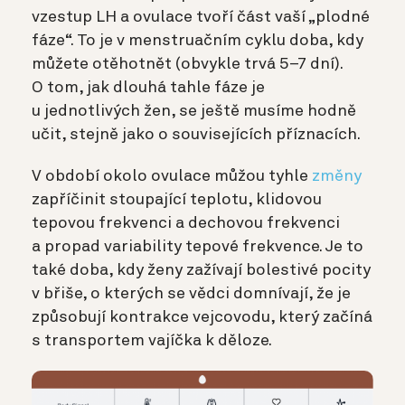
vzestup LH a ovulace tvoří část vaší „plodné
fáze“. To je v menstruačním cyklu doba, kdy
můžete otěhotnět (obvykle trvá 5–7 dní).
O tom, jak dlouhá tahle fáze je
u jednotlivých žen, se ještě musíme hodně
učit, stejně jako o souvisejících příznacích.
V období okolo ovulace můžou tyhle
změny
zapříčinit stoupající teplotu, klidovou
tepovou frekvenci a dechovou frekvenci
a propad variability tepové frekvence. Je to
také doba, kdy ženy zažívají bolestivé pocity
v břiše, o kterých se vědci domnívají, že je
způsobují kontrakce vejcovodu, který začíná
s transportem vajíčka k děloze.