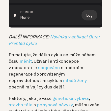
DALŠÍ INFORMACE:
Novinka v aplikaci Oura:
Přehled cyklu
Pamatujte, že délka cyklu se může během
času
měnit
. Užívání antikoncepce
v minulosti je
spojováno
s obdobím
regenerace doprovázeným
nepravidelnostmi cyklu a
mladé ženy
obecně mívají cyklus delší.
Faktory, jako je vaše
genetická výbava
,
stavba těla
a
pohybové návyky
, můžou vaše