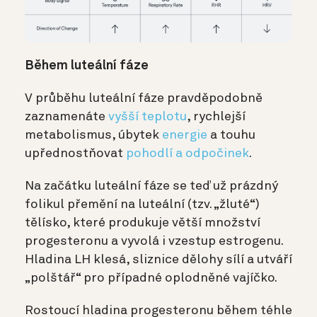
Během luteální fáze
V průběhu luteální fáze pravděpodobně
zaznamenáte
vyšší teplotu
, rychlejší
metabolismus, úbytek
energie
a touhu
upřednostňovat
pohodlí a odpočinek
.
Na začátku luteální fáze se teď už prázdný
folikul přemění na luteální (tzv. „žluté“)
tělísko, které produkuje větší množství
progesteronu a vyvolá i vzestup estrogenu.
Hladina LH klesá, sliznice dělohy sílí a utváří
„polštář“ pro případné oplodněné vajíčko.
Rostoucí hladina progesteronu během téhle