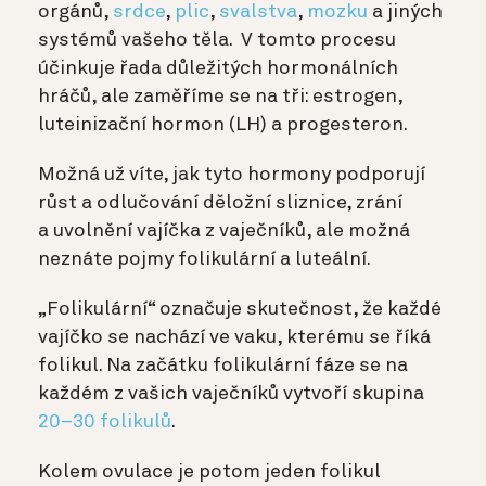
orgánů,
srdce
,
plic
,
svalstva
,
mozku
a jiných
systémů vašeho těla. V tomto procesu
účinkuje řada důležitých hormonálních
hráčů, ale zaměříme se na tři: estrogen,
luteinizační hormon (LH) a progesteron.
Možná už víte, jak tyto hormony podporují
růst a odlučování děložní sliznice, zrání
a uvolnění vajíčka z vaječníků, ale možná
neznáte pojmy folikulární a luteální.
„Folikulární“ označuje skutečnost, že každé
vajíčko se nachází ve vaku, kterému se říká
folikul. Na začátku folikulární fáze se na
každém z vašich vaječníků vytvoří skupina
20–30 folikulů
.
Kolem ovulace je potom jeden folikul