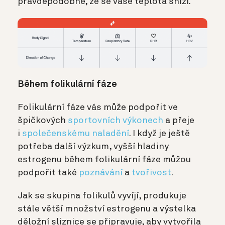
pravděpodobné, že se vaše teplota sníží.
Během folikulární fáze
Folikulární fáze vás může podpořit ve
špičkových
sportovních výkonech
a přeje
i
společenskému naladění
. I když je ještě
potřeba další výzkum, vyšší hladiny
estrogenu během folikulární fáze můžou
podpořit také
poznávání
a
tvořivost
.
Jak se skupina folikulů vyvíjí, produkuje
stále větší množství estrogenu a výstelka
děložní sliznice se připravuje, aby vytvořila