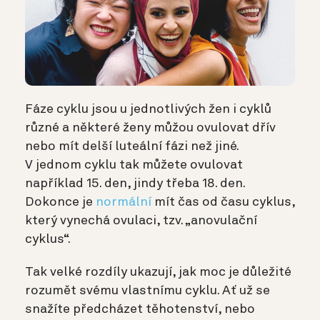
Fáze cyklu jsou u jednotlivých žen i cyklů
různé a některé ženy můžou ovulovat dřív
nebo mít delší luteální fázi než jiné.
V jednom cyklu tak můžete ovulovat
například 15. den, jindy třeba 18. den.
Dokonce je
normální
mít čas od času cyklus,
který vynechá ovulaci, tzv. „anovulační
cyklus“.
Tak velké rozdíly ukazují, jak moc je důležité
rozumět svému vlastnímu cyklu. Ať už se
snažíte předcházet těhotenství, nebo