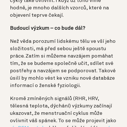
cykly také ovlivnit. I když už toho víme
hodně, je mnoho dalších vzorců, které na
objevení teprve čekají.
Budoucí výzkum – co bude dál?
Než věda porozumí lidskému tělu ve vší jeho
složitosti, má před sebou ještě spoustu
práce. Zatím si můžeme navzájem pomáhat
tím, že se budeme společně učit, sdílet své
postřehy a navzájem se podporovat. Takové
úsilí by mohlo vést ke vzniku nové databáze
informací o ženské fyziologii.
Kromě zmíněných signálů (RHR, HRV,
tělesná teplota, dýchání) výzkumy začínají
ukazovat, že menstruační cyklus může
ovlivnit váš spánek. To se může projevit jako