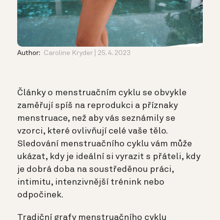
Author:
Caroline Kryder
25. 4. 2023
Články o menstruačním cyklu se obvykle
zaměřují spíš na reprodukci a příznaky
menstruace, než aby vás seznámily se
vzorci, které ovlivňují celé vaše tělo.
Sledování menstruačního cyklu vám může
ukázat, kdy je ideální si vyrazit s přáteli, kdy
je dobrá doba na soustředěnou práci,
intimitu, intenzivnější trénink nebo
odpočinek.
Tradiční grafy menstruačního cyklu