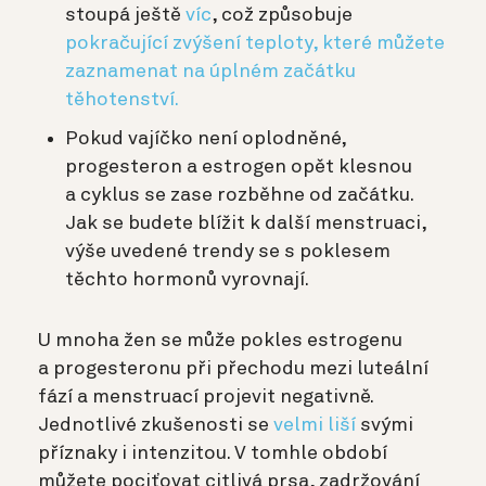
stoupá ještě
víc
, což způsobuje
pokračující zvýšení teploty, které můžete
zaznamenat na úplném začátku
těhotenství.
Pokud vajíčko není oplodněné,
progesteron a estrogen opět klesnou
a cyklus se zase rozběhne od začátku.
Jak se budete blížit k další menstruaci,
výše uvedené trendy se s poklesem
těchto hormonů vyrovnají.
U mnoha žen se může pokles estrogenu
a progesteronu při přechodu mezi luteální
fází a menstruací projevit negativně.
Jednotlivé zkušenosti se
velmi liší
svými
příznaky i intenzitou. V tomhle období
můžete pociťovat citlivá prsa, zadržování