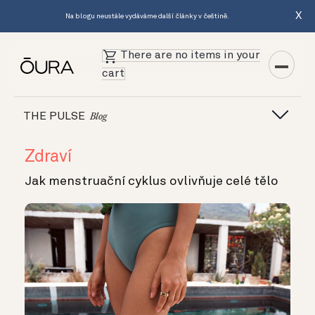
X
Na blogu neustále vydáváme další články v češtině.
There are no items in your
cart
THE PULSE
Blog
Zdraví
Jak menstruační cyklus ovlivňuje celé tělo