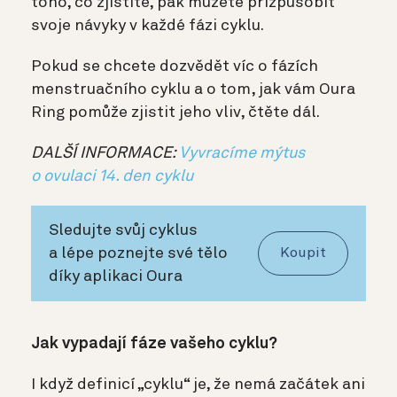
toho, co zjistíte, pak můžete přizpůsobit
svoje návyky v každé fázi cyklu.
Pokud se chcete dozvědět víc o fázích
menstruačního cyklu a o tom, jak vám Oura
Ring pomůže zjistit jeho vliv, čtěte dál.
DALŠÍ INFORMACE:
Vyvracíme mýtus
o ovulaci 14. den cyklu
Sledujte svůj cyklus
a lépe poznejte své tělo
Koupit
díky aplikaci Oura
Jak vypadají fáze vašeho cyklu?
I když definicí „cyklu“ je, že nemá začátek ani