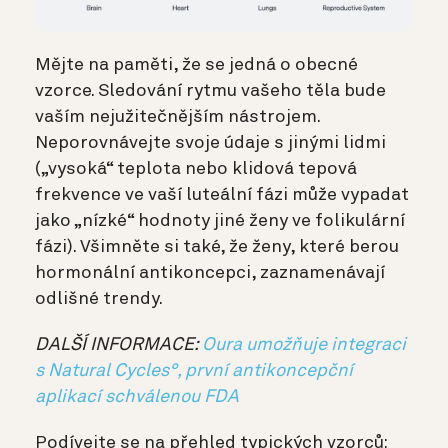
Mějte na paměti, že se jedná o obecné
vzorce. Sledování rytmu vašeho těla bude
vaším nejužitečnějším nástrojem.
Neporovnávejte svoje údaje s jinými lidmi
(„vysoká“ teplota nebo klidová tepová
frekvence ve vaší luteální fázi může vypadat
jako „nízké“ hodnoty jiné ženy ve folikulární
fázi). Všimněte si také, že ženy, které berou
hormonální antikoncepci, zaznamenávají
odlišné trendy.
DALŠÍ INFORMACE:
Oura umožňuje integraci
s Natural Cycles°, první antikoncepční
aplikací schválenou FDA
Podívejte se na přehled typických vzorců: