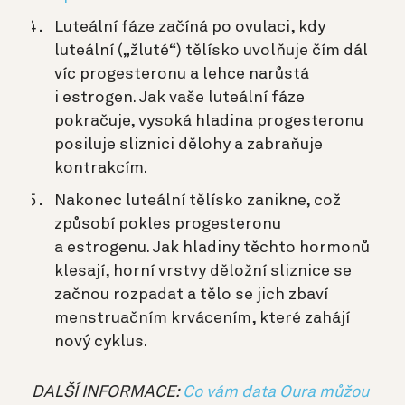
Luteální fáze začíná po ovulaci, kdy
luteální („žluté“) tělísko uvolňuje čím dál
víc progesteronu a lehce narůstá
i estrogen. Jak vaše luteální fáze
pokračuje, vysoká hladina progesteronu
posiluje sliznici dělohy a zabraňuje
kontrakcím.
Nakonec luteální tělísko zanikne, což
způsobí pokles progesteronu
a estrogenu. Jak hladiny těchto hormonů
klesají, horní vrstvy děložní sliznice se
začnou rozpadat a tělo se jich zbaví
menstruačním krvácením, které zahájí
nový cyklus.
DALŠÍ INFORMACE:
Co vám data Oura můžou