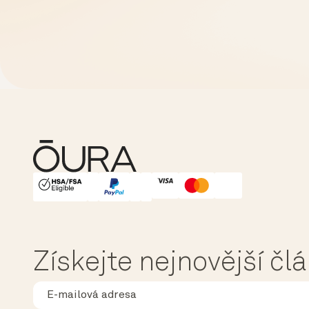
HSA/FSA Eligible
Affirm
Získejte nejnovější čl