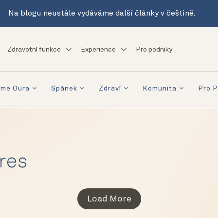
Na blogu neustále vydáváme další články v češtině.
Zdravotní funkce
Experience
Pro podniky
eme Oura
Spánek
Zdraví
Komunita
Pro P
res
Load More