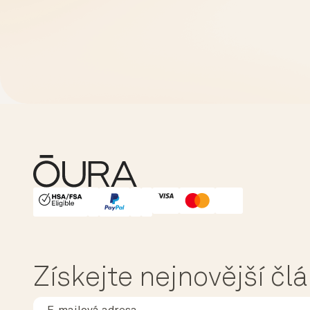
HSA/FSA Eligible
Affirm
Získejte nejnovější čl