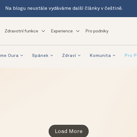
Na blogu neustále vydáváme další články v češtině.
Zdravotní funkce
Experience
Pro podniky
eme Oura
Spánek
Zdraví
Komunita
Pro P
Load More