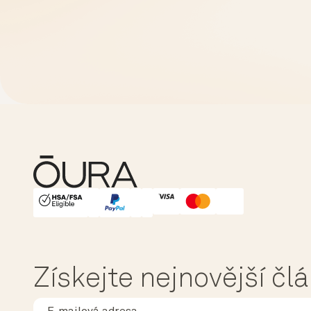
HSA/FSA Eligible
Affirm
Získejte nejnovější čl