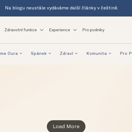
Na blogu neustále vydáváme další články v češtině.
Zdravotní funkce
Experience
Pro podniky
eme Oura
Spánek
Zdraví
Komunita
Pro P
Load More