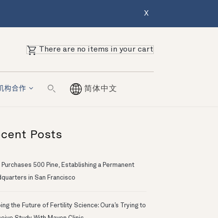
X
There are no items in your cart
机构合作
简体中文
cent Posts
 Purchases 500 Pine, Establishing a Permanent
quarters in San Francisco
ng the Future of Fertility Science: Oura’s Trying to