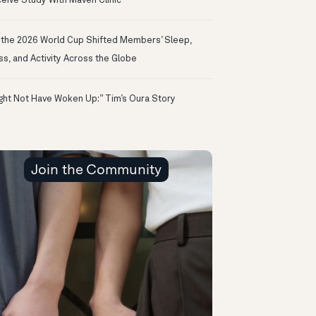
eive Study With Maven Clinic
the 2026 World Cup Shifted Members’ Sleep,
ss, and Activity Across the Globe
ight Not Have Woken Up:” Tim’s Oura Story
Join the Community