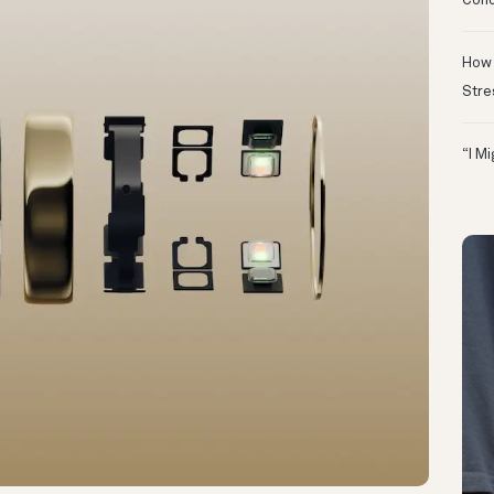
Conc
How 
Stre
“I M