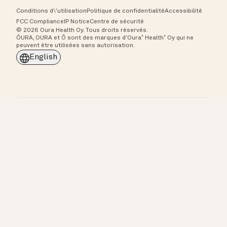
Conditions d\’utilisation
Politique de confidentialité
Accessibilité
FCC Compliance
IP Notice
Centre de sécurité
© 2026 Oura Health Oy. Tous droits réservés.
ŌURA, OURA et Ō sont des marques d’Oura˚ Health˚ Oy qui ne
peuvent être utilisées sans autorisation.
English