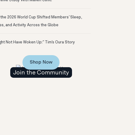
eive Study With Maven Clinic
the 2026 World Cup Shifted Members’ Sleep,
ss, and Activity Across the Globe
ight Not Have Woken Up:” Tim’s Oura Story
Shop Now
Join the Community