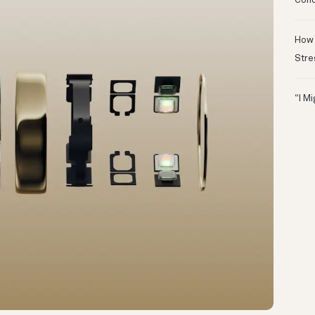
Conc
How 
Stre
“I M