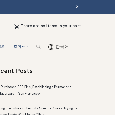
.
X
There are no items in your cart
토리
조직용
한국어
cent Posts
 Purchases 500 Pine, Establishing a Permanent
quarters in San Francisco
ng the Future of Fertility Science: Oura’s Trying to