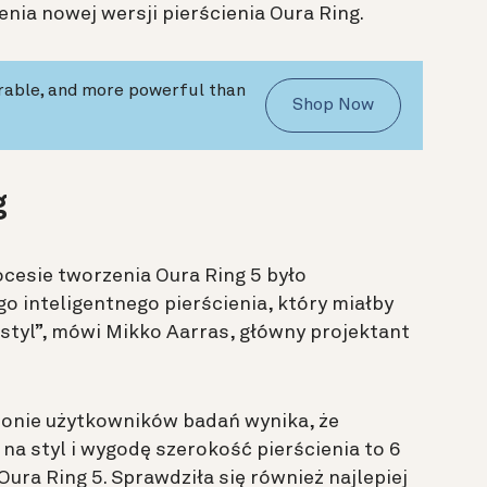
ia nowej wersji pierścienia Oura Ring.
urable, and more powerful than
Shop Now
g
esie tworzenia Oura Ring 5 było
 inteligentnego pierścienia, który miałby
 styl”, mówi
Mikko Aarras, główny projektant
onie użytkowników badań wynika, że
na styl i wygodę szerokość pierścienia to 6
ura Ring 5. Sprawdziła się również najlepiej