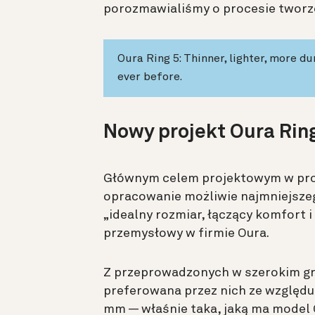
porozmawialiśmy o procesie tworzen
Oura Ring 5: Thinner, lighter, more d
ever before.
Nowy projekt Oura Rin
Głównym celem projektowym w proc
opracowanie możliwie najmniejszego
„idealny rozmiar, łączący komfort i
przemysłowy w firmie Oura.
Z przeprowadzonych w szerokim gr
preferowana przez nich ze względu 
mm — właśnie taka, jaką ma model O