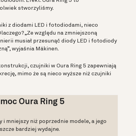
todiodom. Efekt: Oura Ring 5 to
kolwiek stworzyliśmy.
iki z diodami LED i fotodiodami, nieco
 Dlaczego? „Ze względu na zmniejszoną
ynierii musiał przesunąć diody LED i fotodiody
zną”, wyjaśnia Mäkinen.
onstrukcji, czujniki w Oura Ring 5 zapewniają
recję, mimo że są nieco wyższe niż czujniki
 moc Oura Ring 5
zy i mniejszy niż poprzednie modele, a jego
eszcze bardziej wydajne.