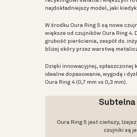
recyklingowi światła i większym fo
najdokładniejszy model, jaki kiedy
W środku Oura Ring 5 są nowe czujn
większe od czujników Oura Ring 4.
grubość pierścienia, zespół ds. inż
bliżej skóry przez warstwę metalic
Dzięki innowacyjnej, spłaszczonej k
idealne dopasowanie, wygodę i dysk
Oura Ring 4 (0,7 mm vs 0,3 mm).
Subtelna
Oura Ring 5 jest cieńszy, lżejs
czujniki są j