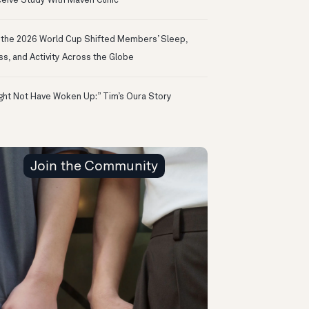
eive Study With Maven Clinic
the 2026 World Cup Shifted Members’ Sleep,
ss, and Activity Across the Globe
ight Not Have Woken Up:” Tim’s Oura Story
Join the Community