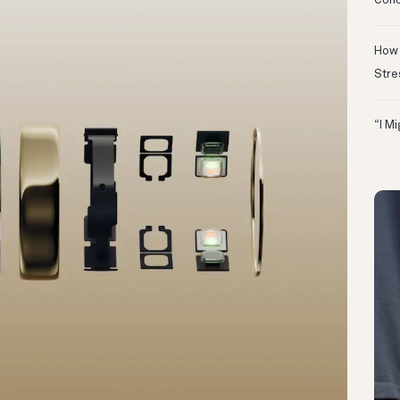
Conc
How 
Stre
“I M