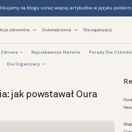
likujemy na blogu coraz więcej artykułów w języku polskim
kcje zdrowotne
Doświadczenia
Dla organizacji
Zdrowie
Najciekawsze Historie
Porady Dla Członk
Dla Organizacji
Re
a: jak powstawał Oura
Oura
Head
Shapi