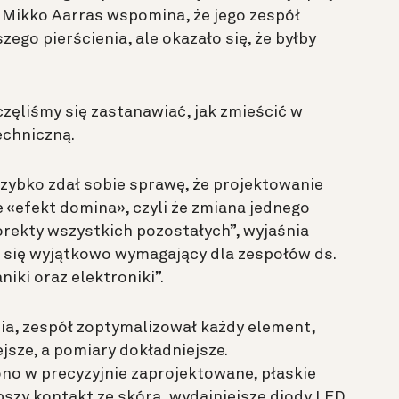
 Mikko Aarras wspomina, że jego zespół
ego pierścienia, ale okazało się, że byłby
częliśmy się zastanawiać, jak zmieścić w
echniczną.
szybko zdał sobie sprawę, że projektowanie
 «efekt domina», czyli że zmiana jednego
rekty wszystkich pozostałych”, wyjaśnia
ał się wyjątkowo wymagający dla zespołów ds.
ki oraz elektroniki”.
nia, zespół zoptymalizował każdy element,
jsze, a pomiary dokładniejsze.
 w precyzyjnie zaprojektowane, płaskie
pszy kontakt ze skórą, wydajniejsze diody LED