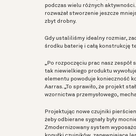
podczas wielu różnych aktywności.
rozważał stworzenie jeszcze mniejsz
zbyt drobny.
Gdy ustaliliśmy idealny rozmiar, za
środku baterię i całą konstrukcję t
„Po rozpoczęciu prac nasz zespół 
tak niewielkiego produktu wywołuje
elementu powoduje konieczność ko
Aarras. „To sprawiło, że projekt st
wzornictwa przemysłowego, mechani
Projektując nowe czujniki pierście
żeby odbierane sygnały były mocnie
Zmodernizowany system wyposażono
kopułki czujników, zapewniające le