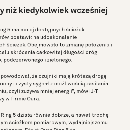
zy niż kiedykolwiek wcześniej
ing 5 ma mniej dostępnych ścieżek
erów postawił na udoskonalenie
ch ścieżek. Obejmowało to zmianę położenia i
celu skrócenia całkowitej długości dróg
, podczerwonego i zielonego.
spowodował, że czujniki mają krótszą drogę
mocny i czysty sygnał z możliwością zasilania
u, czyli zużywa mniej energii”, mówi
J-T
y w firmie Oura.
Ring 5 działa równie dobrze, a nawet trochę
ótszym ścieżkom pomiarowym, wydajniejszemu