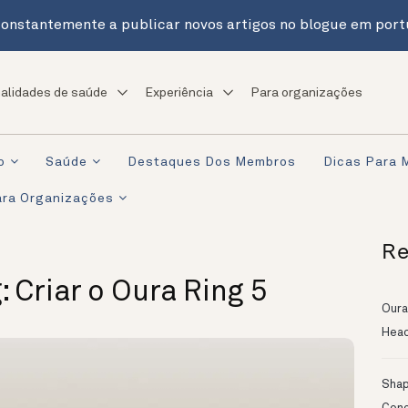
onstantemente a publicar novos artigos no blogue em port
alidades de saúde
Experiência
Para organizações
o
Saúde
Destaques Dos Membros
Dicas Para 
ra Organizações
Re
 Criar o Oura Ring 5
Oura
Head
Shapi