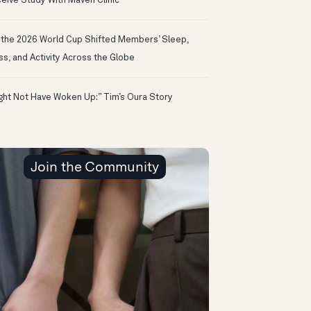
eive Study With Maven Clinic
the 2026 World Cup Shifted Members’ Sleep,
ss, and Activity Across the Globe
ight Not Have Woken Up:” Tim’s Oura Story
Join the Community