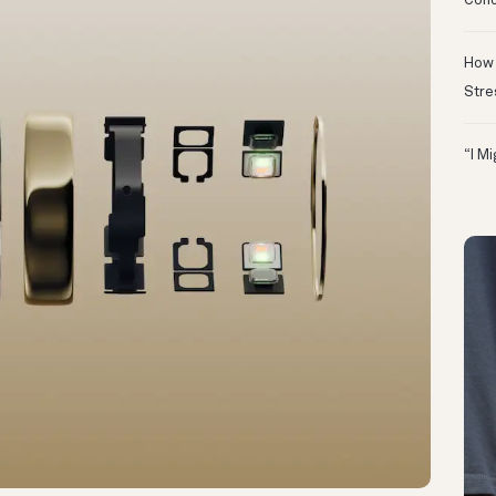
Conc
How 
Stre
“I M