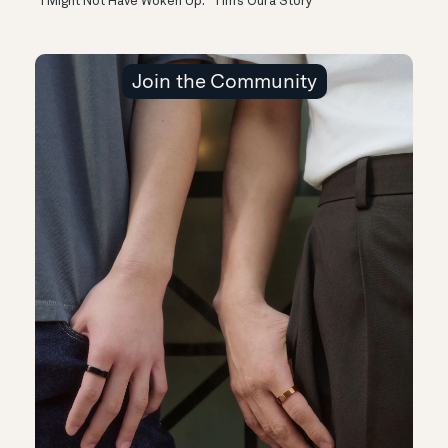
“I Might Not Have Woken Up:” Tim’s Oura Story
Join the Community